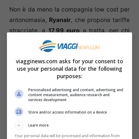
Non è da meno la compagnia low cost per
antonomasia,
Ryanair
, che propone tariffe
stracciate, a
17,99 euro
a tratta, per chi
viaggia a
Febbraio e Marzo
e prenota
entro la mezzanotte di oggi
. A questa
viagginews.com asks for your consent to
tariffa potrete raggiungere, da
Roma
use your personal data for the following
Ciampino
, gli aeroporti di
Marsiglia, Bari,
purposes:
Cagliari, Alghero e Brindisi
, mentre da
Personalised advertising and content, advertising and
Milano
arriverete ad
Amburgo, Brema,
content measurement, audience research and
services development
Budapest, Dusseldorf e Francoforte
.
Store and/or access information on a device
Consultate il sito per vedere tutte le
innumerevoli offerte, ma affrettatevi, la
Learn more
promozione scade a mezzanotte!
Your personal data will be processed and information from