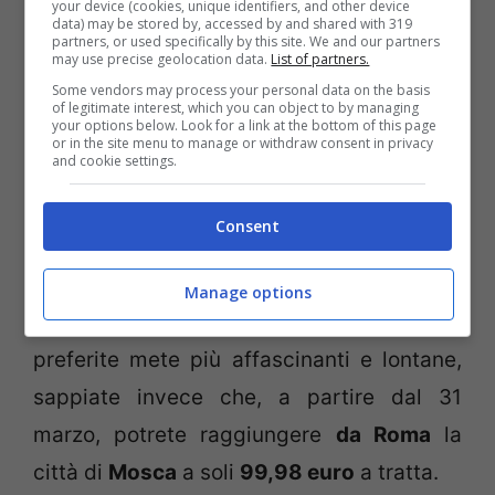
your device (cookies, unique identifiers, and other device
data) may be stored by, accessed by and shared with 319
partners, or used specifically by this site. We and our partners
Concludiamo il nostro giro con
Blue
may use precise geolocation data.
List of partners.
Some vendors may process your personal data on the basis
Express
, che si dedica alla Trinacria
of legitimate interest, which you can object to by managing
your options below. Look for a link at the bottom of this page
offrendo voli da e per la
Sicilia
a tariffe che
or in the site menu to manage or withdraw consent in privacy
and cookie settings.
partono da
34,98 euro
; se da
Roma
volete
invece raggiungere
Torino
, la compagnia
Consent
vi promette di percorrere la tratta in un’ora
e 10 minuti, con tariffe che partono da
Manage options
34,30 euro
. Se l’Italia vi sta stretta e
preferite mete più affascinanti e lontane,
sappiate invece che, a partire dal 31
marzo, potrete raggiungere
da Roma
la
città di
Mosca
a soli
99,98 euro
a tratta.