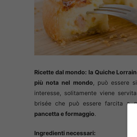
Ricette dal mondo: la Quiche Lorra
più nota nel mondo
, può essere si
interesse, solitamente viene serv
brisée che può essere farcita a 
pancetta e formaggio
.
Ingredienti necessari: