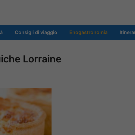
tà
Consigli di viaggio
Enogastronomia
Itinera
iche Lorraine