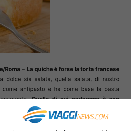
ine/Roma
–
La quiche è forse la torta francese
a dolce sia salata, quella salata, di nostro
ita come antipasto e ha come base la pasta
piacimento.
Quella di cui parleremo è con