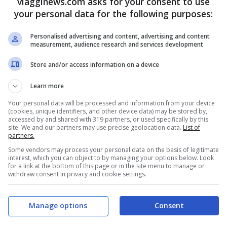
viagginews.com asks for your consent to use
your personal data for the following purposes:
Personalised advertising and content, advertising and content
emmental),
measurement, audience research and services development
Store and/or access information on a device
Learn more
Your personal data will be processed and information from your device
(cookies, unique identifiers, and other device data) may be stored by,
accessed by and shared with 319 partners, or used specifically by this
site. We and our partners may use precise geolocation data.
List of
partners.
Some vendors may process your personal data on the basis of legitimate
interest, which you can object to by managing your options below. Look
for a link at the bottom of this page or in the site menu to manage or
withdraw consent in privacy and cookie settings.
Manage options
Consent
 quando raggiunge l’ebollizione fate scottare
a dadini. Togliete la pancetta e fatela rosolare