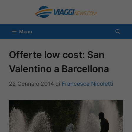
Vai
al
contenuto
Menu
Offerte low cost: San
Valentino a Barcellona
22 Gennaio 2014
di
Francesca Nicoletti