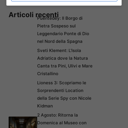
Articoli recenti
Puentedey: Il Borgo di
Pietra Sospeso sul
Leggendario Ponte di Dio
nel Nord della Spagna
Sveti Klement: L’Isola
Adriatica dove la Natura
Canta tra Pini, Ulivi e Mare
Cristallino
Lioness 3: Scopriamo le
Sorprendenti Location
della Serie Spy con Nicole
Kidman
2 Agosto: Ritorna la
Domenica al Museo con