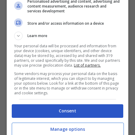
Personalised advertising and content, advertising and
content measurement, audience research and
Ryanair, con partenza da Roma Ciampino
services development
il 13 febbraio alle 8,15 e arrivo a Barcellona
Store and/or access information on a device
(El Prat) e rientro il 16 alle ore 6,10,
ad un
Learn more
costo di euro 71,98
.
Your personal data will be processed and information from
your device (cookies, unique identifiers, and other device
data) may be stored by, accessed by and shared with 319
Negli stessi giorni, ma
con partenza da
partners, or used specifically by this site. We and our partners
may use precise geolocation data.
List of partners.
Milano
, l’offerta migliore è quella di
Some vendors may process your personal data on the basis
of legitimate interest, which you can object to by managing
Ryanair con partenza da Orio al Serio alle
your options below. Look for a link at the bottom of this page
or in the site menu to manage or withdraw consent in privacy
10,10 con arrivo a Barcellona (El Prat) e con
and cookie settings.
rientro alle 21,15 ad un
costo di euro 51,98
.
Consent
Buon San Valentino nella bella Barcellona!
Manage options