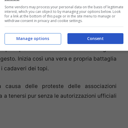
i morti
, dà più l’idea di come si svolge tale
Some vendors may process your personal data on the basis of legitimate
interest, which you can object to by managing your options below. Look
for a link at the bottom of this page or in the site menu to manage or
withdraw consent in privacy and cookie settings.
inizia come una semplice pentolaccia, ma che
Manage options
Consent
morti all’interno dei contenitori da rompere.
colpire qualcuno che a sua volta è “obbligato”
gesto. Inizia così una vera e propria battaglia
 i cadaveri dei topi.
 causa delle proteste delle associazioni
a tenersi pur senza le autorizzazioni ufficiali