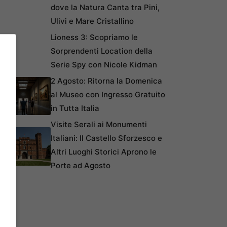
dove la Natura Canta tra Pini,
Ulivi e Mare Cristallino
Lioness 3: Scopriamo le
Sorprendenti Location della
Serie Spy con Nicole Kidman
2 Agosto: Ritorna la Domenica
al Museo con Ingresso Gratuito
in Tutta Italia
Visite Serali ai Monumenti
Italiani: Il Castello Sforzesco e
Altri Luoghi Storici Aprono le
Porte ad Agosto