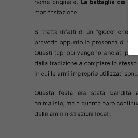
nome originale,
La battaglia dei top
manifestazione.
Si tratta infatti di un “gioco” che 
prevede appunto la presenza di topi 
Questi topi poi vengono lanciati per 
dalla tradizione a compiere lo stesso 
in cui le armi improprie utilizzati sono
Questa festa era stata bandita a
animaliste, ma a quanto pare continua 
delle amministrazioni locali.