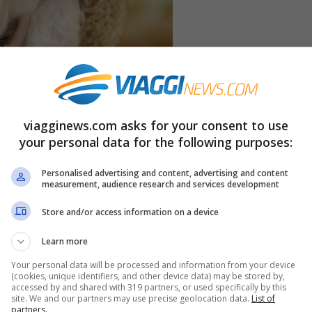
viagginews.com asks for your consent to use
your personal data for the following purposes:
Personalised advertising and content, advertising and content
measurement, audience research and services development
Store and/or access information on a device
te schizzinosi, se vi danno fastidio o vi fanno
Learn more
ente domestici probabilmente questa non è la
Your personal data will be processed and information from your device
lando del
Festival dei topi morti
, un’antica
(cookies, unique identifiers, and other device data) may be stored by,
accessed by and shared with 319 partners, or used specifically by this
ne nel comune di
El Puig, vicino a Valencia
. Il
site. We and our partners may use precise geolocation data.
List of
partners.