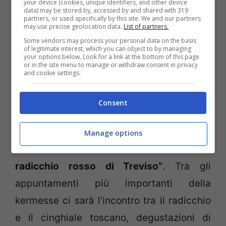
your device (cookies, unique identifiers, and other device
data) may be stored by, accessed by and shared with 319
ricette ormai dimenticate. Ci saranno
partners, or used specifically by this site. We and our partners
may use precise geolocation data.
List of partners.
inoltre attività collaterali come corsi
Some vendors may process your personal data on the basis
professionali, dimostrazioni pratiche e
of legitimate interest, which you can object to by managing
your options below. Look for a link at the bottom of this page
or in the site menu to manage or withdraw consent in privacy
mostre di vario tipo, sempre all’insegna
and cookie settings.
dell’alta qualità culinaria.
Consent
– A
Dosson
, in provincia di Treviso, ci sarà
dal
24 gennaio al 2 febbraio
ci sarà la
Manage options
ventottesima edizione della “
Festa del
radicchio rosso di Treviso”
. Tra gli
appuntamenti più importanti della
kermesse ci sarà l’incontro tra il radicchio
e il cinghiale toscano, degustazioni di