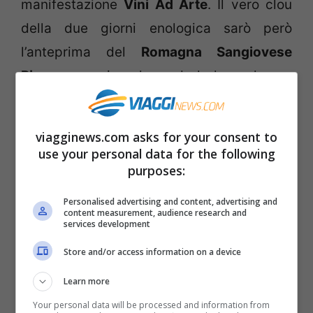
manifestazione
Vini Ad Arte
. Il vero clou
della due giorni enologica sarò però
l’anteprima del
Romagna Sangiovese
Riserva
, un vino che vede la luce almeno
dopo tre anni dalla vinificazione e che
rappresenta una delle eccellenze del
viagginews.com asks for your consent to
territorio che lo genera.
use your personal data for the following
purposes:
– Dal
24 al 27 gennaio 2014
presso la
Personalised advertising and content, advertising and
content measurement, audience research and
Fiera di Forlì si terrà l’importante
services development
manifestazione SapEur
, una fiera del cibo
Store and/or access information on a device
di qualità che ha come obbiettivo quello di
Learn more
far scoprire prodotti in fase di estinzione
Your personal data will be processed and information from
attraverso nuovi accostamenti e antiche