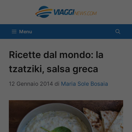
Vai
al
contenuto
Menu
Ricette dal mondo: la
tzatziki, salsa greca
12 Gennaio 2014
di
Maria Sole Bosaia