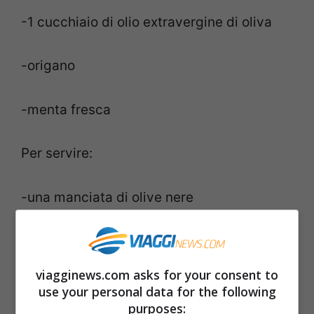
-1 cucchiaio di olio extravergine di oliva
-origano
-menta fresca
Per servire:
-una manciata di olive nere
-fette di cetriolo
viagginews.com asks for your consent to
Come si fa a preparare una bella
tzatziki
?
use your personal data for the following
purposes: