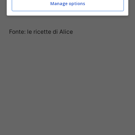
certi che con questa ricetta del
Manage options
mediterraneo farete faville.
Fonte: le ricette di Alice