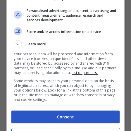
Cominciate grattuggiando
un cetriolo,
poi
Personalised advertising and content, advertising and
fatelo sgocciolare per bene. Nel frattempo
content measurement, audience research and
services development
spellate l’aglio e tagliatelo a pezzetti.
Store and/or access information on a device
Inserite questi pezzetti in un mortaio
Learn more
insieme a qualche fogliolina di menta. Poi
Your personal data will be processed and information from
pestate il tutto fino a formare una crema.
your device (cookies, unique identifiers, and other device
data) may be stored by, accessed by and shared with 319
Versate questa pastina sullo
yogurt greco
partners, or used specifically by this site. We and our partners
may use precise geolocation data.
List of partners.
e poi aggiungete l’origano. Versate anche il
Some vendors may process your personal data on the basis
succo di limone e un goccio di olio, pepe
of legitimate interest, which you can object to by managing
your options below. Look for a link at the bottom of this page
ma non troppo e mescolate il tutto.
or in the site menu to manage or withdraw consent in privacy
and cookie settings.
Lasciatela raffreddare un po’ in frigo
e poi
Consent
servitela con
olive e pane arabo
. Siamo