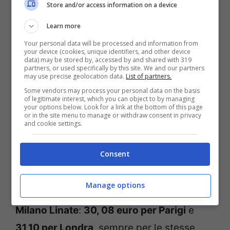
città degli innamorati a soli
33, 14 euro
.
Store and/or access information on a device
Più vicina invece è la data se volete partire
Learn more
per
Londra,
il 12 febbraio. La capitale del
Your personal data will be processed and information from
your device (cookies, unique identifiers, and other device
regno di Sua maestà Regina Elisabetta è
data) may be stored by, accessed by and shared with 319
partners, or used specifically by this site. We and our partners
infatti raggiungibile da
Roma Fiumicino
may use precise geolocation data.
List of partners.
con
33,14
euro. Se scegliete invece come
Some vendors may process your personal data on the basis
of legitimate interest, which you can object to by managing
data giugno, in particolare il 18,
Berlino
your options below. Look for a link at the bottom of this page
or in the site menu to manage or withdraw consent in privacy
and cookie settings.
sarà lieta di accogliervi con un volo
sempre da Roma Fiumicino a
36,20 euro.
Consent
Per Parigi e Londra i prezzi scendono
Manage options
leggermente se si sceglie di partire da
Milano Linate
:
30, 08 euro per Parigi
e
31,10 per Londra
, sempre per le stesse