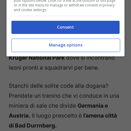
your options below. Look for a link at the bottom of this page
or in the site menu to manage or withdraw consent in privacy
and cookie settings.
Il confine più pericoloso del pianeta? Non è
Consent
certamente uno con guardie armate fino ai
denti alla frontiera, bensì quello tra
Manage options
Sudafrica e Mozambico
all’interno del
Kruger National Park
dove si incontrano
leoni pronti a squadrarvi per bene.
Stanchi delle solite code alla dogana?
Prendete un trenino che vi conduce in una
miniera di sale che divide
Germania e
Austria.
Il luogo prescelto è
l’amena città
di Bad Durrnberg.