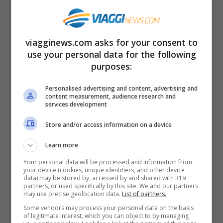
Un piccolo
villaggio con poco più di mille
anime: Cunovo
, nel cuore dell’Europa, è
viagginews.com asks for your consent to
use your personal data for the following
invece il custode dell’incontro tra
Austria,
purposes:
Ungheria e Repubblica Slovacca.
Personalised advertising and content, advertising and
content measurement, audience research and
services development
E che cosa dire invece di
Baarle-Nassau
dove alcune righe tracciate sul terreno
Store and/or access information on a device
separano
Olanda e Belgio
?
Learn more
Your personal data will be processed and information from
your device (cookies, unique identifiers, and other device
C’è un luogo infine che unisce addirittura
data) may be stored by, accessed by and shared with 319
partners, or used specifically by this site. We and our partners
quattro destini: si tratta di
Quadripoint
, in
may use precise geolocation data.
List of partners.
Africa, dove a sfiorarsi sono
Namibia,
Some vendors may process your personal data on the basis
of legitimate interest, which you can object to by managing
Botswana, Zambia e Zimbawe.