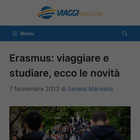
Vai
al
contenuto
Menu
Erasmus: viaggiare e
studiare, ecco le novità
7 Novembre 2013
di
Selena Marvaldi