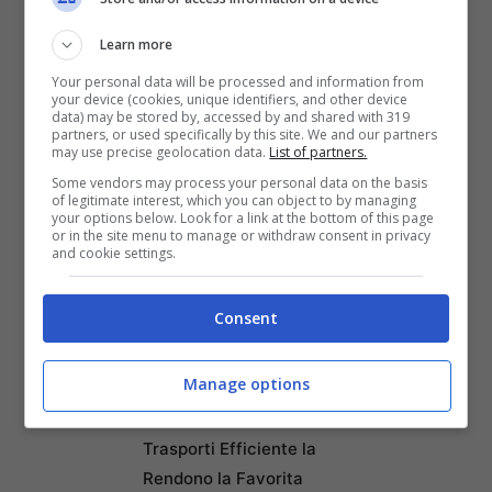
integrati l’uno nell’altro permettono una
maggiore interazione e una
Learn more
semplificazione di tutte le pratiche
Your personal data will be processed and information from
your device (cookies, unique identifiers, and other device
data) may be stored by, accessed by and shared with 319
necessarie per entrare a far parte dei
partners, or used specifically by this site. We and our partners
may use precise geolocation data.
List of partners.
programmi formativi. Verranno inoltre
Some vendors may process your personal data on the basis
incrementate le borse di studio e
of legitimate interest, which you can object to by managing
your options below. Look for a link at the bottom of this page
corrisposte in tempo più rapido.
or in the site menu to manage or withdraw consent in privacy
and cookie settings.
Consent
Articoli recenti
Napoli tra le Top 10 Città
Manage options
Mondiali per il Workcation
2026: Cultura, Cibo e
Trasporti Efficiente la
Rendono la Favorita