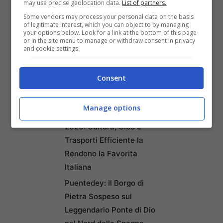
may use precise geolocation data.
List of partners.
Some vendors may process your personal data on the basis
Articoli recenti
of legitimate interest, which you can object to by managing
Ricominciare da Zero:
your options below. Look for a link at the bottom of this page
or in the site menu to manage or withdraw consent in privacy
Ecco i 10 Paesi Migliori per
and cookie settings.
Trasferirsi e Lavorare da
Remoto secondo la Nuova
Consent
Classifica
Napoli tra le Top 10 Città
Manage options
Mondiali per il Workcation
2026: Cultura, Cibo e
Trasporti Efficiente la
Rendono la Favorita
Italiana
Puentedey: Il Borgo di
Pietra Sospeso sul
Leggendario Ponte di Dio