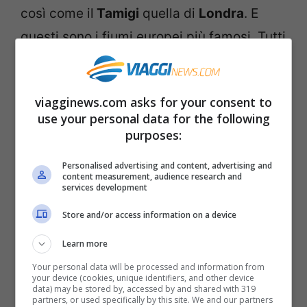
così come il
Tamigi
quella di
Londra
. E
questi sono i fiumi europei più famosi. Tutti
noi li conosciamo. Ma gli altri? Li
conoscete? Sapete come si chiama il
viagginews.com asks for your consent to
fiume di
Berlino
? E quello di
Siviglia
?
use your personal data for the following
Viagginews.com risponde alle vostre
purposes:
curiosità: il fiume di
Berlino
è la Sprea,
Personalised advertising and content, advertising and
mentre quello della capitale andalusa è il
content measurement, audience research and
services development
Guadalquivir.
Sicuramente meno celebri
Store and/or access information on a device
degli altri, ma comunque le loro acque
Learn more
rendono ancora più belle le città che
Your personal data will be processed and information from
attraversano.
your device (cookies, unique identifiers, and other device
data) may be stored by, accessed by and shared with 319
partners, or used specifically by this site. We and our partners