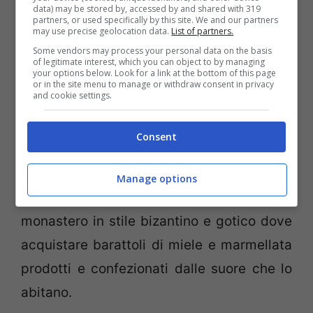
data) may be stored by, accessed by and shared with 319
bacino d’acqua sulle cui sponde ammirare
partners, or used specifically by this site. We and our partners
may use precise geolocation data.
List of partners.
tantissime specie di uccelli migratori.
Some vendors may process your personal data on the basis
of legitimate interest, which you can object to by managing
your options below. Look for a link at the bottom of this page
Nei pressi di Larnaka c’è poi
Choirokoita
or in the site menu to manage or withdraw consent in privacy
and cookie settings.
con il suo parco archeologico, dichiarato
dall’UNESCO patrimonio culturale. E
Consent
ancora: il villaggio di
Lefkara
, noto per la
produzione di merletti e oggetti in argento,
Manage options
e il
Convento di Agios Minas
, un
monastero in stile bizantino e gotico dove
acquistare barattoli di miele e marmellata
prodotti e confezionati dalle suore che lo
abitano.