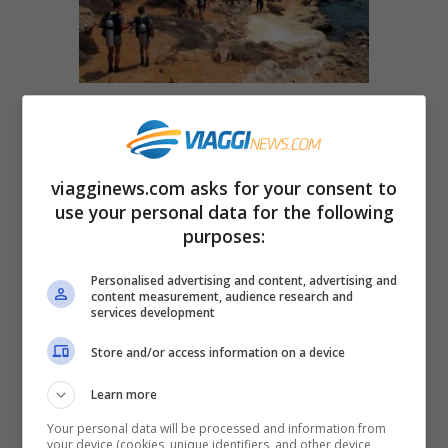
da GettyImages
Cipro Sud.
Sicuramente da non perdere
viagginews.com asks for your consent to
nella parte meridionale dell’isola
Larnaka
,
use your personal data for the following
una cittadina situata a sud dell’omonima
purposes:
baia. Qui, oltre il lungomare, è interessante
Personalised advertising and content, advertising and
visitare la
Moschea di Hala Sultan Tekkesi
,
content measurement, audience research and
services development
situata in prossimità del
lago salato
. Nel
Store and/or access information on a device
periodo estivo questo lago si trasforma in
una vera e propria distesa di sale, mentre
Learn more
dal mese di ottobre torna a essere un
Your personal data will be processed and information from
your device (cookies, unique identifiers, and other device