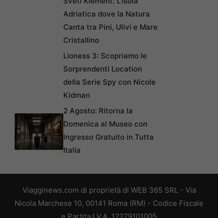
Sveti Klement: L’Isola
Adriatica dove la Natura
Canta tra Pini, Ulivi e Mare
Cristallino
Lioness 3: Scopriamo le
Sorprendenti Location
della Serie Spy con Nicole
Kidman
2 Agosto: Ritorna la
Domenica al Museo con
Ingresso Gratuito in Tutta
Italia
Viagginews.com di proprietà di WEB 365 SRL - Via
Nicola Marchese 10, 00141 Roma (RM) - Codice Fiscale
e Partita I.V.A. 12279101005