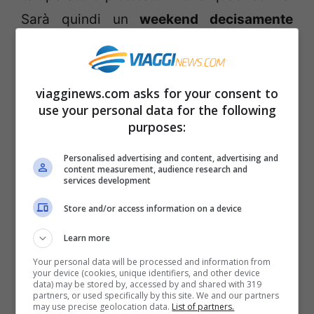
Sarà quindi un
weekend decisamente
primaverile
grazie a
Nabucco
, l’ondata di
alta pressione
che farà aumentare la
colonnina di mercurio di diversi gradi, con
viagginews.com asks for your consent to
use your personal data for the following
punte anche di 26°C. Per
oggi e domani
purposes:
splenderà quindi un
caldo sole su tutte le
Personalised advertising and content, advertising and
regioni
tranne qualche piccolo
content measurement, audience research and
services development
addensamento nuvoloso su Sicilia, Alpi
occidentali e basso Adriatico.
Store and/or access information on a device
Learn more
Your personal data will be processed and information from
your device (cookies, unique identifiers, and other device
data) may be stored by, accessed by and shared with 319
partners, or used specifically by this site. We and our partners
may use precise geolocation data.
List of partners.