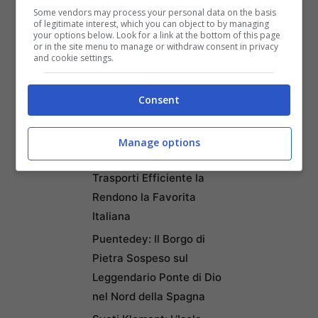
Articoli recenti
Some vendors may process your personal data on the basis
Ricominciare da Zero:
of legitimate interest, which you can object to by managing
your options below. Look for a link at the bottom of this page
Ecco i 10 Paesi Migliori per
or in the site menu to manage or withdraw consent in privacy
and cookie settings.
Trasferirsi e Lavorare da
Remoto secondo la Nuova
Classifica
Consent
Napoli tra le Top 10 Città
Mondiali per il Workcation
Manage options
2026: Cultura, Cibo e
Trasporti Efficiente la
Rendono la Favorita
Italiana
Puentedey: Il Borgo di
Pietra Sospeso sul
Leggendario Ponte di Dio
nel Nord della Spagna