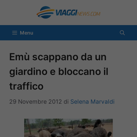
Vai
al
contenuto
Menu
Emù scappano da un
giardino e bloccano il
traffico
29 Novembre 2012
di
Selena Marvaldi