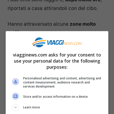
riportati a casa attirandoli con del cibo.
Hanno attraversato alcune
zone molto
trafficate
, incuranti delle macchine e dei
lavori in corso che interessano tutta la
zona, preoccupati solamente di esplorare
viagginews.com asks for your consent to
al meglio le nuove zone conquistate.
use your personal data for the following
purposes:
Traffico bloccato quindi per via degli
Personalised advertising and content, advertising and
content measurement, audience research and
automobilisti che si sono fermati per
services development
evitare di fare incidenti, ma anche tanta
Store and/or access information on a device
sorpresa tra i più piccoli.
Infatti, un gruppo
Learn more
di bambini ha assistito al passaggio di