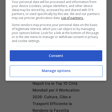
Your personal data will be processed and information from
questi animali con grande entusiasmo.
your device (cookies, unique identifiers, and other device
data) may be stored by, accessed by and shared with 319
partners, or used specifically by this site. We and our partners
may use precise geolocation data.
List of partners.
Some vendors may process your personal data on the basis
of legitimate interest, which you can object to by managing
your options below. Look for a link at the bottom of this page
or in the site menu to manage or withdraw consent in privacy
and cookie settings.
Articoli recenti
Ricominciare da Zero:
Ecco i 10 Paesi Migliori per
Consent
Trasferirsi e Lavorare da
Remoto secondo la Nuova
Manage options
Classifica
Napoli tra le Top 10 Città
Mondiali per il Workcation
2026: Cultura, Cibo e
Trasporti Efficiente la
Rendono la Favorita