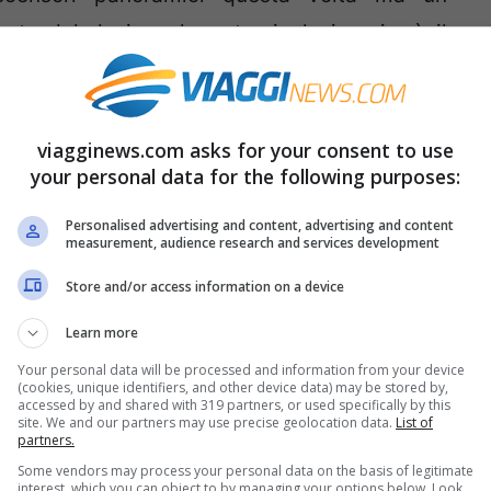
onte dal design alquanto rivoluzionario: è il
rogetto dello studio AZC che si è aggiudicata
a vittoria del concorso
Bridge in Paris
ed è
la
Senna
con vista sulla
Torre Eiffel
.
viagginews.com asks for your consent to use
your personal data for the following purposes:
te? Be’ basterà dire che intanto non è stato
Personalised advertising and content, advertising and content
measurement, audience research and services development
per saltellare sospesi sull’acqua: si tratta
ochi, con tanto di fondo in rete per rimbalzare a
Store and/or access information on a device
ano
Parigi
.
Learn more
Your personal data will be processed and information from your device
(cookies, unique identifiers, and other device data) may be stored by,
stri occhi l’opera che ha cambiato il volto di
accessed by and shared with 319 partners, or used specifically by this
site. We and our partners may use precise geolocation data.
List of
partners.
Some vendors may process your personal data on the basis of legitimate
interest, which you can object to by managing your options below. Look