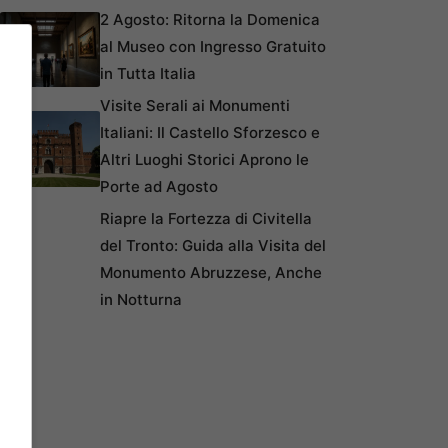
2 Agosto: Ritorna la Domenica
al Museo con Ingresso Gratuito
in Tutta Italia
Visite Serali ai Monumenti
Italiani: Il Castello Sforzesco e
Altri Luoghi Storici Aprono le
Porte ad Agosto
Riapre la Fortezza di Civitella
del Tronto: Guida alla Visita del
Monumento Abruzzese, Anche
in Notturna