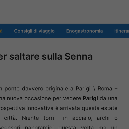
tà
Consigli di viaggio
Enogastronomia
Itinera
per saltare sulla Senna
n ponte davvero originale a Parigi \ Roma –
na nuova occasione per vedere
Parigi
da una
rospettiva innovativa è arrivata questa estate
n città. Niente torri in acciaio, archi o
scensori panoramici questa volta ma un