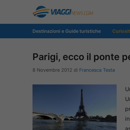
Vai
al
contenuto
Destinazioni e Guide turistiche
Curiosi
Parigi, ecco il ponte 
8 Novembre 2012
di
Francesca Testa
U
U
p
i
a