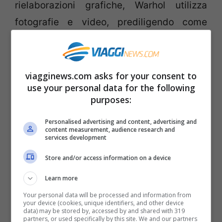
rielaborazioni grafiche, Warhol utilizza
fotografie e video, prediligendo come
tematiche il gossip (i pettegolezzi su
Madonna) o le grandi tragedie (disastri
aerei e terremoti). Diversamente da altre
viagginews.com asks for your consent to
use your personal data for the following
esposizioni, quella della Gnam mette
purposes:
dunque in mostra l’
aspetto più
Personalised advertising and content, advertising and
concettuale
di Andy Warhol, creando così
content measurement, audience research and
services development
un legame con gli altri movimenti artistici
e culturali dell’epoca.
Store and/or access information on a device
Learn more
Your personal data will be processed and information from
your device (cookies, unique identifiers, and other device
data) may be stored by, accessed by and shared with 319
Wharol: Headlines
partners, or used specifically by this site. We and our partners