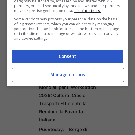
data) may be stored by, accessed by and shared with 319
la Maserati e la Ducati.
partners, or used specifically by this site. We and our partners
may use precise geolocation data.
List of partners.
Some vendors may process your personal data on the basis
of legitimate interest, which you can object to by managing
your options below. Look for a link at the bottom of this page
Articoli recenti
or in the site menu to manage or withdraw consent in privacy
Ricominciare da Zero:
and cookie settings.
Ecco i 10 Paesi Migliori per
Trasferirsi e Lavorare da
Consent
Remoto secondo la Nuova
Classifica
Manage options
Napoli tra le Top 10 Città
Mondiali per il Workcation
2026: Cultura, Cibo e
Trasporti Efficiente la
Rendono la Favorita
Italiana
Puentedey: Il Borgo di