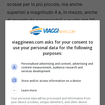
scosse per lo più piccole, ma anche
superiori a magnitudo 4 e, in mezzo, anche
di magnitudo paragonabili a quelle del 20
maggio e di stamattina”. Intorno alle 13
sono state registrate 3 scosse di
viagginews.com asks for your consent to
magnitudo superiore a 5 gradi.
use your personal data for the following
purposes:
Intanto sale il
bilancio delle vittime
: 15
Personalised advertising and content, advertising and
finora i morti accertati a seguito dei crolli
content measurement, audience research and
services development
degli edifici (4 vittime all’ azienda
Store and/or access information on a device
biomedicale Haemotronic, di Medolla) e di
circa 100 i feriti. Oltre 6000 gli sfollati.
Learn more
Chiuse diverse fabbriche, tra cui la Ferrari,
Your personal data will be processed and information from
your device (cookies, unique identifiers, and other device