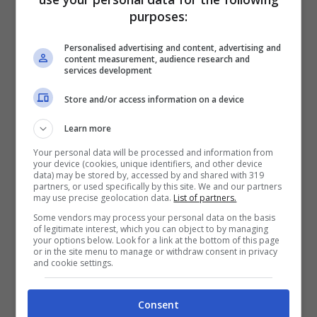
purposes:
Personalised advertising and content, advertising and
content measurement, audience research and
services development
Store and/or access information on a device
Articoli recenti
Ricominciare da Zero:
Learn more
Ecco i 10 Paesi Migliori per
Trasferirsi e Lavorare da
Your personal data will be processed and information from
your device (cookies, unique identifiers, and other device
Remoto secondo la Nuova
data) may be stored by, accessed by and shared with 319
partners, or used specifically by this site. We and our partners
Classifica
may use precise geolocation data.
List of partners.
Napoli tra le Top 10 Città
Some vendors may process your personal data on the basis
of legitimate interest, which you can object to by managing
Mondiali per il Workcation
your options below. Look for a link at the bottom of this page
2026: Cultura, Cibo e
or in the site menu to manage or withdraw consent in privacy
and cookie settings.
Trasporti Efficiente la
Rendono la Favorita
Consent
Italiana