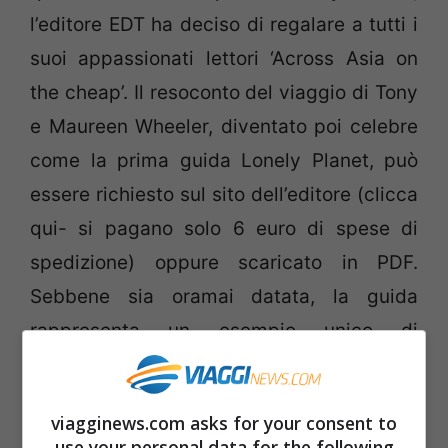
l’editore EDT ha deciso di regalare a tutti i
suoi appassionati lettori ‘Across Asia on
the cheap’. Il resoconto del viaggio di Tony
e Maureen Wheeler, diventato poi celebre
come la prima guida Lonely Planet, può
essere richiesto sul sito dell’editore (clicca
qui- si pagano solo 6 euro di spese di
spedizione) oppure scaricato in PDF.
Sebbene sia oramai datata, la guida
rappresenta un esempio unico di
letteratura di viaggio, in quanto prima
guida turistica redatta con un occhio di
viagginews.com asks for your consent to
riguardo per il budget.
use your personal data for the following