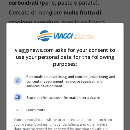
carboidrati
(pane, pasta e patate).
Cercate di mangiare
molta frutta di
stagione e verdura
, meglio se fresca.
Carne bianca e pesce (meglio evitare
salmone e trota).
viagginews.com asks for your consent to
– Bevete abbondante
acqua
(circa 2 litri al
use your personal data for the following
giorno). Eliminate dalla vostra dieta bibite
purposes:
gassate e alcool.
Personalised advertising and content, advertising and
– Fate
movimento fisico
: ogni giorno due
content measurement, audience research and
services development
ore di camminata o un’ora di corsa. Fate
Store and/or access information on a device
esercizi specifici per gli addominali.
Learn more
Divertitevi con l’hula-op: perfetto per
Your personal data will be processed and information from
restituire un giro vita da vespa!
your device (cookies, unique identifiers, and other device
data) may be stored by, accessed by and shared with 319