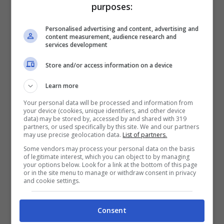
purposes:
Personalised advertising and content, advertising and
content measurement, audience research and
services development
Articoli recenti
Store and/or access information on a device
Ricominciare da Zero:
Ecco i 10 Paesi Migliori per
Learn more
Trasferirsi e Lavorare da
Your personal data will be processed and information from
your device (cookies, unique identifiers, and other device
Remoto secondo la Nuova
data) may be stored by, accessed by and shared with 319
Classifica
partners, or used specifically by this site. We and our partners
may use precise geolocation data.
List of partners.
Napoli tra le Top 10 Città
Some vendors may process your personal data on the basis
Mondiali per il Workcation
of legitimate interest, which you can object to by managing
your options below. Look for a link at the bottom of this page
2026: Cultura, Cibo e
or in the site menu to manage or withdraw consent in privacy
and cookie settings.
Trasporti Efficiente la
Rendono la Favorita
Italiana
Consent