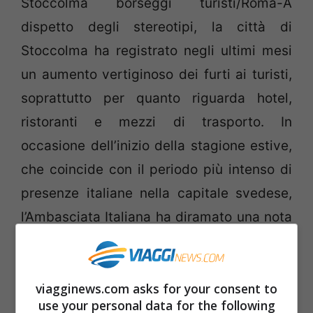
Stoccolma borseggi turisti/Roma-A
dispetto degli stereotipi, la città di
Stoccolma ha registrato negli ultimi mesi
un aumento vertiginoso dei furti ai turisti,
soprattutto per quanto riguarda hotel,
ristoranti e mezzi di trasporto. In
occasione dell’inizio della stagione estive,
che coincide con il periodo più intenso di
presenze italiane nella capitale svedese,
l’Ambasciata Italiana ha diramato una nota
per mettere in guardia i nostri connazionali
quando si trovano in questi luoghi. Per
leggere la nota ufficiale, clicca qui.
viagginews.com asks for your consent to
use your personal data for the following