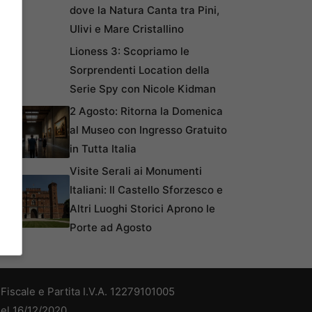
dove la Natura Canta tra Pini,
Ulivi e Mare Cristallino
Lioness 3: Scopriamo le
Sorprendenti Location della
Serie Spy con Nicole Kidman
2 Agosto: Ritorna la Domenica
al Museo con Ingresso Gratuito
in Tutta Italia
Visite Serali ai Monumenti
Italiani: Il Castello Sforzesco e
Altri Luoghi Storici Aprono le
Porte ad Agosto
iscale e Partita I.V.A. 12279101005
del 16/12/2020