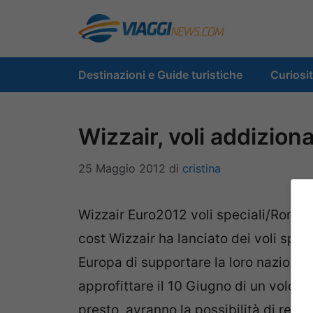
Vai
al
contenuto
Destinazioni e Guide turistiche
Curiosi
Wizzair, voli addizion
25 Maggio 2012
di
cristina
Wizzair Euro2012 voli speciali/Roma-
cost Wizzair ha lanciato dei voli speci
Europa di supportare la loro nazionale.
approfittare il 10 Giugno di un volo 
presto, avranno la possibilità di recar