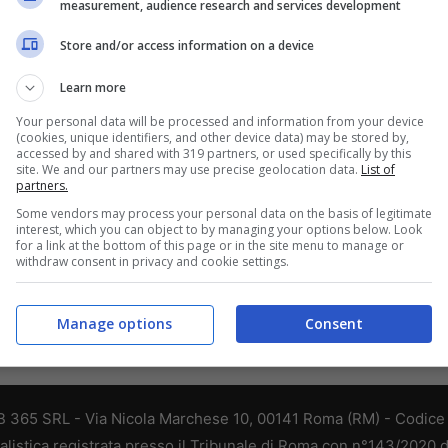
measurement, audience research and services development
ui voli Wizzair, clicca qui.
Store and/or access information on a device
Learn more
Your personal data will be processed and information from your device
(cookies, unique identifiers, and other device data) may be stored by,
accessed by and shared with 319 partners, or used specifically by this
site. We and our partners may use precise geolocation data.
List of
partners.
Some vendors may process your personal data on the basis of legitimate
interest, which you can object to by managing your options below. Look
for a link at the bottom of this page or in the site menu to manage or
withdraw consent in privacy and cookie settings.
Manage options
Consent
 365 SRL - Via Nicola Marchese 10, 00141 Roma (RM) - Codice F
alistica registrata presso il Tribunale di Roma con n°143/2020 