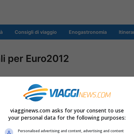
tà
Consigli di viaggio
Enogastronomia
Itinera
ali per Euro2012
In occasione di Euro2012, la compagnia low
ali che permetteranno ai tifosi di tutta
viagginews.com asks for your consent to use
 I tifosi italiani, per esempio, potranno
your personal data for the following purposes:
speciale per Danzica e, partendo al mattino
Personalised advertising and content, advertising and content
si allo stadio per sostenere gli Azzurri contro