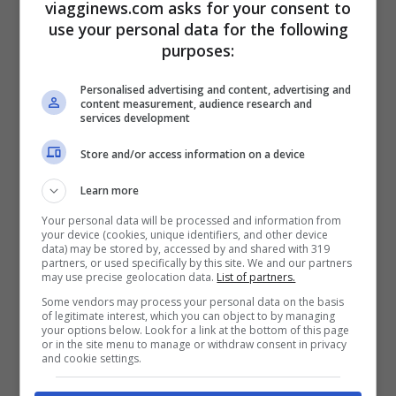
viagginews.com asks for your consent to
Calvario
, una tela monumentale realizzata
use your personal data for the following
purposes:
nel 1947 e per anni gelosamente custodita
dal maestro stesso: oggi viene
Personalised advertising and content, advertising and
content measurement, audience research and
eccezionalmente messa in mostra dopo un
services development
attento lavoro di restauro che l’ha portata
Store and/or access information on a device
a Chieti dalla sua sede originale, la
tomba
Learn more
di De Chirico
e della moglie presso la
Your personal data will be processed and information from
chiesa di San Francesco a Ripa di Roma.
your device (cookies, unique identifiers, and other device
data) may be stored by, accessed by and shared with 319
partners, or used specifically by this site. We and our partners
may use precise geolocation data.
List of partners.
Una mostra dunque articolata e
Some vendors may process your personal data on the basis
of legitimate interest, which you can object to by managing
interessante che fornirà agli appassionati
your options below. Look for a link at the bottom of this page
or in the site menu to manage or withdraw consent in privacy
di arte l’occasione per scoprire un profilo
and cookie settings.
forse meno noto dell’artista che ha