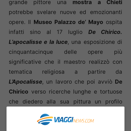
grande pittore una
mostra a Chieti
potrebbe svelare nuove ed emozionanti
opere. Il
Museo Palazzo de’ Mayo
ospita
infatti sino al 17 luglio
De Chirico.
L’apocalisse e la luce
, una esposizione di
cinquantacinque delle opere più
significative che il maestro realizzò con
tematica religiosa a partire da
L’Apocalisse
, un lavoro che poi avviò
De
Chirico
verso ricerche lunghe e tortuose
che diedero alla sua pittura un profilo
nuovo e articolato.
Culmine dell’esposizione è
La salita del