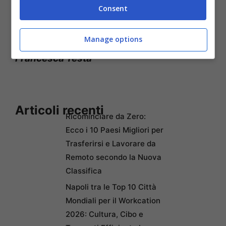
segnato uno snodo fondamentale nella
Consent
pittura novecentesca.
Manage options
Francesca Testa
Articoli recenti
Ricominciare da Zero:
Ecco i 10 Paesi Migliori per
Trasferirsi e Lavorare da
Remoto secondo la Nuova
Classifica
Napoli tra le Top 10 Città
Mondiali per il Workcation
2026: Cultura, Cibo e