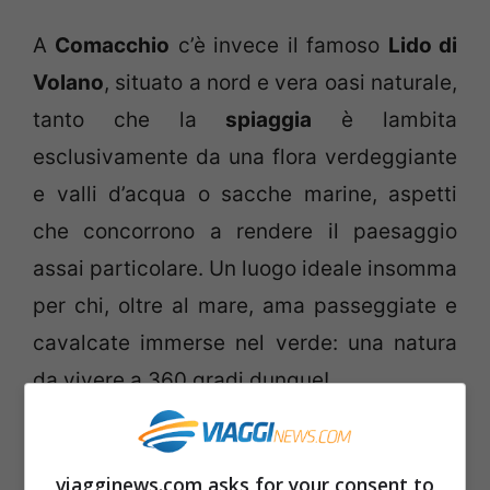
A
Comacchio
c’è invece il famoso
Lido di
Volano
, situato a nord e vera oasi naturale,
tanto che la
spiaggia
è lambita
esclusivamente da una flora verdeggiante
e valli d’acqua o sacche marine, aspetti
che concorrono a rendere il paesaggio
assai particolare. Un luogo ideale insomma
per chi, oltre al mare, ama passeggiate e
cavalcate immerse nel verde: una natura
da vivere a 360 gradi dunque!
Un vero e proprio pullulare di bandiere blu
viagginews.com asks for your consent to
è però quello che caratterizza
Ravenna
,