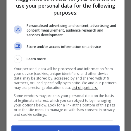
use your personal data for the following
città che dunque non ha da offrire solo
purposes:
tanta storia e arte ma anche un mare assai
Personalised advertising and content, advertising and
attraente. La
spiaggia di Marina di Romea
content measurement, audience research and
services development
è tra queste una delle più interessanti
Store and/or access information on a device
perchè ben attrezzata ma anche assai
ampia e piacevole dal punto di vista
Learn more
naturalistico. suo proseguimento è la
Your personal data will be processed and information from
your device (cookies, unique identifiers, and other device
Spiaggia di Porto Corsini
, una non
data) may be stored by, accessed by and shared with 319
partners, or used specifically by this site. We and our partners
bandiera blu assai affascinante: sabbia
may use precise geolocation data.
List of partners.
Some vendors may process your personal data on the basis
dorata lunga 400 metri e totalmente
of legitimate interest, which you can object to by managing
your options below. Look for a link at the bottom of this page
incontaminata, affiancata poi da 120 metri
or in the site menu to manage or withdraw consent in privacy
and cookie settings.
di dune facenti parte del del
Parco
Regionale del Delta del Po
. Assai