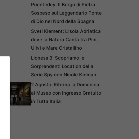
Puentedey: Il Borgo di Pietra
Sospeso sul Leggendario Ponte
di Dio nel Nord della Spagna
Sveti Klement: L’Isola Adriatica
dove la Natura Canta tra Pini,
Ulivi e Mare Cristallino
Lioness 3: Scopriamo le
Sorprendenti Location della
Serie Spy con Nicole Kidman
2 Agosto: Ritorna la Domenica
al Museo con Ingresso Gratuito
in Tutta Italia