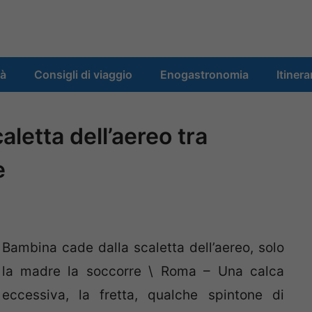
tà
Consigli di viaggio
Enogastronomia
Itinera
letta dell’aereo tra
e
Bambina cade dalla scaletta dell’aereo, solo
la madre la soccorre \ Roma – Una calca
eccessiva, la fretta, qualche spintone di