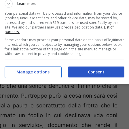
Learn more
te infatti l’unica persona ad essere accorsa
Your personal data will be processed and information from your device
(cookies, unique identifiers, and other device data) may be stored by,
e testimonia di non aver ricevuto alcun aiuto
accessed by and shared with 319 partners, or used specifically by this
site. We and our partners may use precise geolocation data.
List of
le di bordo
.Quest’ultimo si sarebbe infatti
partners.
evitare di accumulare ulteriore ritardo sulla
Some vendors may process your personal data on the basis of legitimate
interest, which you can object to by managing your options below. Look
for a link at the bottom of this page or in the site menu to manage or
withdraw consent in privacy and cookie settings.
sì che la donna non reagisse ma, una volta
Manage options
Consent
n ospedale che la bimba stava bene, la signora
do che una sonora denunci è il minimo che si
tamento. Purtroppo però la cosa non sarà così
lla paura e soprattutto dalla fretta che le
rmato un foglio in cui declinava «da ogni
io in servizio», documento che rende il