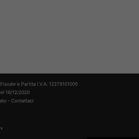
iscale e Partita I.V.A. 12279101005
del 16/12/2020
ato -
Contattaci
dv