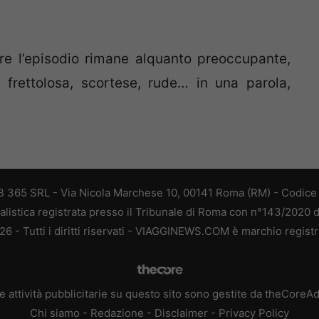
re l’episodio rimane alquanto preoccupante,
frettolosa, scortese, rude… in una parola,
 365 SRL - Via Nicola Marchese 10, 00141 Roma (RM) - Codice F
alistica registrata presso il Tribunale di Roma con n°143/2020 
 - Tutti i diritti riservati - VIAGGINEWS.COM è marchio registr
e attività pubblicitarie su questo sito sono gestite da theCoreA
Chi siamo
-
Redazione
-
Disclaimer
-
Privacy Policy