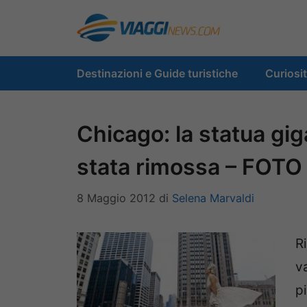
Vai
al
contenuto
Destinazioni e Guide turistiche
Curiosi
Chicago: la statua gi
stata rimossa – FOTO
8 Maggio 2012
di
Selena Marvaldi
Ri
v
p