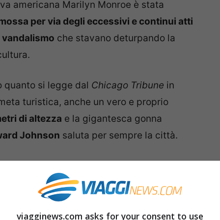
iva americana Marilyn Monroe è stata
mossa per via degli eccessivi e continui atti
i vandalismo
che stavano deturpando la
ultura.
o quanto si legge dal
Chicago Tribune
in
meta turistica, anche un vero e proprio
etri di altezza
e la gigantesca gonna
ard Johnson
saluta per sempre la città.
viagginews.com asks for your consent to use