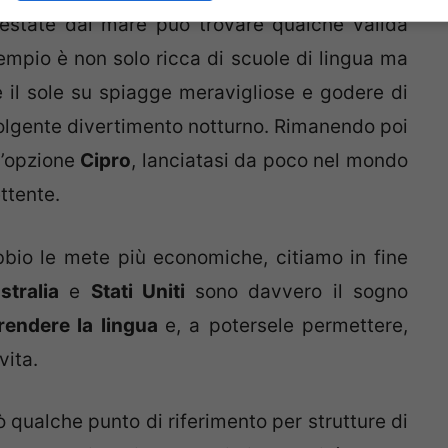
’estate dal mare può trovare qualche valida
mpio è non solo ricca di scuole di lingua ma
e il sole su spiagge meravigliose e godere di
lgente divertimento notturno. Rimanendo poi
l’opzione
Cipro
, lanciatasi da poco nel mondo
ttente.
bio le mete più economiche, citiamo in fine
stralia
e
Stati Uniti
sono davvero il sogno
rendere la lingua
e, a potersele permettere,
vita.
ò qualche punto di riferimento per strutture di