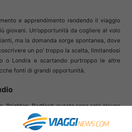
mento e apprendimento rendendo il viaggio
iù giovani. Un’opportunità da cogliere al volo
pianti, ma la domanda sorge spontanea, dove
coscrivere un po’ troppo la scelta, limitandosi
o o Londra e scartando purtroppo le altre
che fonti di grandi opportunità.
udio
m, Brighton, Bedford: queste sono solo alcune
 ultr-cara
Londra
, città in cui ci sono famosi
ate.
Bath
ad esempio è famosa per le sue