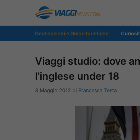
Vai
al
contenuto
Destinazioni e Guide turistiche
Curiosi
Viaggi studio: dove a
l’inglese under 18
3 Maggio 2012
di
Francesca Testa