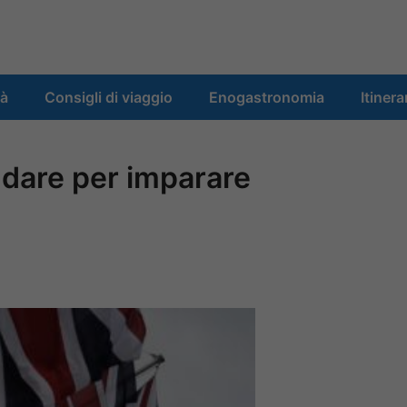
tà
Consigli di viaggio
Enogastronomia
Itinera
ndare per imparare