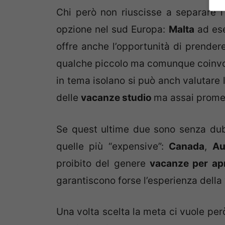
Chi però non riuscisse a separare l
opzione nel sud Europa:
Malta
ad ese
offre anche l’opportunità di prender
qualche piccolo ma comunque coinvo
in tema isolano si può anch valutare 
delle
vacanze studio
ma assai prome
Se quest ultime due sono senza dub
quelle più “expensive”:
Canada
,
Au
proibito del genere
vacanze per ap
garantiscono forse l’esperienza della 
Una volta scelta la meta ci vuole per