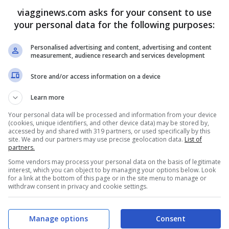
i porta dei londinesi: queste località infattti
viagginews.com asks for your consent to use
nflazionate e più economiche, ma comunque a
your personal data for the following purposes:
ella capitale.
Personalised advertising and content, advertising and content
measurement, audience research and services development
se anche un tocco di arte e storia una buona
Store and/or access information on a device
 la
Scozia
:
Edimburgo
, capitale de Paese è
Learn more
si in paesaggi rurali che ospitano alcune tra le
Your personal data will be processed and information from your device
(cookies, unique identifiers, and other device data) may be stored by,
osassone.
accessed by and shared with 319 partners, or used specifically by this
site. We and our partners may use precise geolocation data.
List of
partners.
per la verde
Irlanda
ma vorrebbero fare
Some vendors may process your personal data on the basis of legitimate
interest, which you can object to by managing your options below. Look
ell’affascinante
Dublino
ci sono Galway,
for a link at the bottom of this page or in the site menu to manage or
withdraw consent in privacy and cookie settings.
tevoli a cui si affianca il centro universitario
natura e nella lingua è certo garantita.
Manage options
Consent