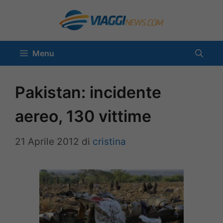
Vai
al
contenuto
Menu
Pakistan: incidente
aereo, 130 vittime
21 Aprile 2012
di
cristina