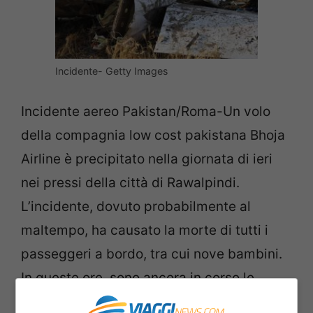
Incidente- Getty Images
Incidente aereo Pakistan/Roma-Un volo
della compagnia low cost pakistana Bhoja
Airline è precipitato nella giornata di ieri
nei pressi della città di Rawalpindi.
L’incidente, dovuto probabilmente al
maltempo, ha causato la morte di tutti i
passeggeri a bordo, tra cui nove bambini.
In queste ore, sono ancora in corso le
operazioni di recupero dei corpi, rese