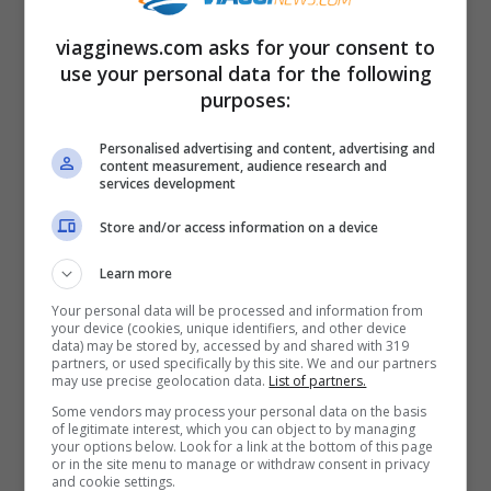
estremamente difficoltose dall’assenza di
viagginews.com asks for your consent to
elettricità. Secondo fonti locali, i
use your personal data for the following
passeggeri coinvolti nella tragedia sono
purposes:
tutti di nazionalità pakistana.
Personalised advertising and content, advertising and
content measurement, audience research and
services development
Store and/or access information on a device
Learn more
Articoli recenti
Your personal data will be processed and information from
Ricominciare da Zero:
your device (cookies, unique identifiers, and other device
data) may be stored by, accessed by and shared with 319
Ecco i 10 Paesi Migliori per
partners, or used specifically by this site. We and our partners
may use precise geolocation data.
List of partners.
Trasferirsi e Lavorare da
Some vendors may process your personal data on the basis
Remoto secondo la Nuova
of legitimate interest, which you can object to by managing
Classifica
your options below. Look for a link at the bottom of this page
or in the site menu to manage or withdraw consent in privacy
Napoli tra le Top 10 Città
and cookie settings.