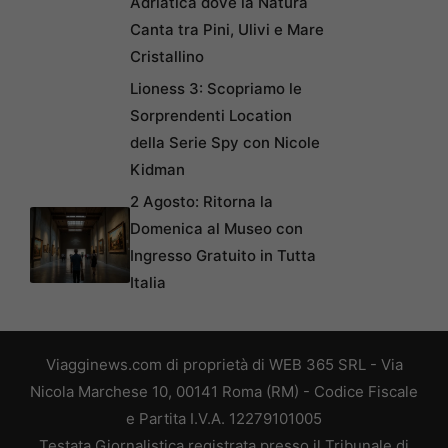
Adriatica dove la Natura
Canta tra Pini, Ulivi e Mare
Cristallino
Lioness 3: Scopriamo le
Sorprendenti Location
della Serie Spy con Nicole
Kidman
2 Agosto: Ritorna la
Domenica al Museo con
Ingresso Gratuito in Tutta
Italia
Viagginews.com di proprietà di WEB 365 SRL - Via
Nicola Marchese 10, 00141 Roma (RM) - Codice Fiscale
e Partita I.V.A. 12279101005
Testata Giornalistica registrata presso il Tribunale di