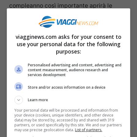
compleanno così importante aprirà le
porte del proprio
camerino
per incontrare
gli ammiratori grandi e piccoli.
viagginews.com asks for your consent to
use your personal data for the following
Ma non sarà l’unico cerimoniere, altri
purposes:
personaggi storici come
Cenerentola,
Personalised advertising and content, advertising and
Biancaneve, il Principe Azzurro, Aurora e
content measurement, audience research and
services development
Filippo
accoglieranno e
accompagneranno i visitatori
nelle varie
Store and/or access information on a device
aree del parco. Alla sera, lo spettacolo è
Learn more
assicurato, con il Castello della Bella
Your personal data will be processed and information from
your device (cookies, unique identifiers, and other device
Addormentata e giochi di luce e ombre di
data) may be stored by, accessed by and shared with 319
partners, or used specifically by this site. We and our partners
Peter Pan…tutti i giorni ovviamente vari
may use precise geolocation data.
List of partners.