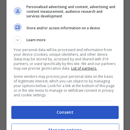
una società in cui i criteri di libertà politica,
Personalised advertising and content, advertising and
content measurement, audience research and
buoni rapporti sociali e assenza di
services development
corruzione sono espressi alla massima
Store and/or access information on a device
potenza. Il s
econdo e terzo posto
vedono
Learn more
sempre i paesi della Scandinavia in testa
Your personal data will be processed and information from
con
Finlandia e Norvegia
mentre, la
Svezia
your device (cookies, unique identifiers, and other device
data) may be stored by, accessed by and shared with 319
si aggiudica il settimo posto. Subito dopo il
partners, or used specifically by this site. We and our partners
may use precise geolocation data.
List of partners.
podio troviamo i
Paesi Bassi, il Canada e la
Some vendors may process your personal data on the basis
Svizzera
mentre
Nuova Zelanda ed
of legitimate interest, which you can object to by managing
your options below. Look for a link at the bottom of this page
or in the site menu to manage or withdraw consent in privacy
Australia
occupano rispettivamente
and cookie settings.
l’ottavo ed il nono posto. La top ten è
chiusa
dall’Irlanda
seguita dagli
Stati Uniti.
Consent
Altre nazioni come
Emirati Arabi, Francia e
Manage options