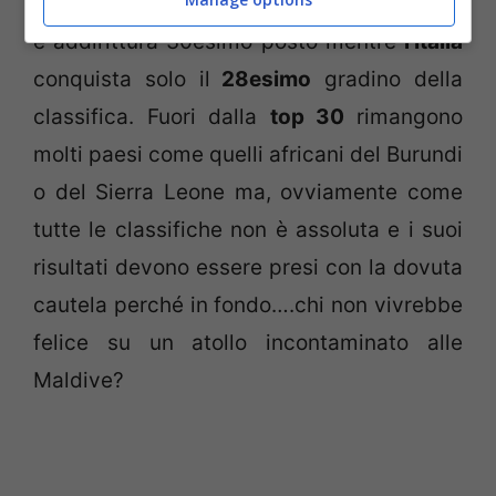
Germania
si piazzano al 17esimo, 18esimo
e addirittura 30esimo posto mentre
l’Italia
conquista solo il
28esimo
gradino della
classifica. Fuori dalla
top 30
rimangono
molti paesi come quelli africani del Burundi
o del Sierra Leone ma, ovviamente come
tutte le classifiche non è assoluta e i suoi
risultati devono essere presi con la dovuta
cautela perché in fondo….chi non vivrebbe
felice su un atollo incontaminato alle
Maldive?