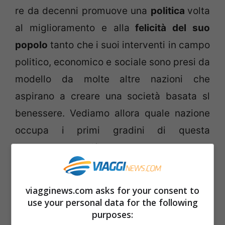
re da decenni promuove una
politica
volta
al miglioramento e alla
felicità del suo
popolo
tanto che i suoi interventi in campo
politico, economico e sociale sono presi da
modello da molte altre nazioni che
aspirano a creare una società basata sl
benessere. Vediamo allora quale nazione
occupa i primi gradini di questa
importante classifica.
La
medaglia d’oro
se la è aggiudicata la
viagginews.com asks for your consent to
Danimarca
che con la sua capitale
use your personal data for the following
Copenaghen
(
qui guida
) è l’esempio di
purposes: