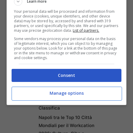
Learn more
Your personal data will be processed and information from
your device (cookies, unique identifiers, and other device
data) may be stored by, accessed by and shared with 319
partners, or used specifically by this site. We and our partners
may use precise geolocation data.
List of partners.
Some vendors may process your personal data on the basis
of legitimate interest, which you can object to by managing
your options below. Look for a link at the bottom of this page
or in the site menu to manage or withdraw consent in privacy
and cookie settings.
Articoli recenti
Consent
Ricominciare da Zero:
Ecco i 10 Paesi Migliori per
Trasferirsi e Lavorare da
Manage options
Remoto secondo la Nuova
Classifica
Napoli tra le Top 10 Città
Mondiali per il Workcation