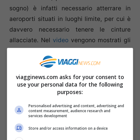
sogno) è infatti necessario atterrare in
aeroporti situati in luoghi limite, per cui è
davvero necessario tenere le cinture
allacciate. Nel
video
vengono mostrati gli
aeroporti più spaventosi del mondo, per
esempio quello di St Barts (una minuscola
striscia di cemento sul mare), Lakla (sul
viagginews.com asks for your consent to
bordo di una scarpata), Tegucigalpa (tra le
use your personal data for the following
purposes:
montagne del Messico, solo per aerei di
piccole dimensioni). Qual è il più pauroso?
Personalised advertising and content, advertising and
content measurement, audience research and
Clicca qui per vedere il VIDEO degli
services development
aereoporti più pericolosi.
Store and/or access information on a device