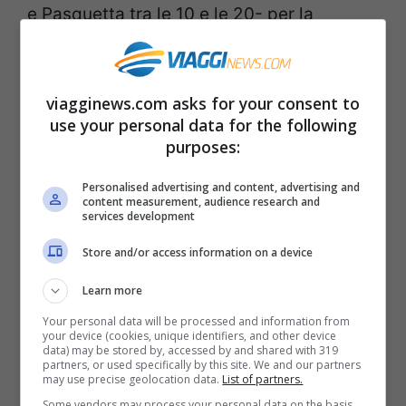
e Pasquetta tra le 10 e le 20- per la
recensione della
mostra ‘Il Guggenheim.
L’Avanguardia Americana 1945-1980’
viagginews.com asks for your consent to
clicca qui
use your personal data for the following
purposes:
Palazzo del Quirinale: chiuso
Personalised advertising and content, advertising and
content measurement, audience research and
services development
Musei Vaticani e Cappella Sistina: chiusi
Store and/or access information on a device
Complesso del Vittoriano, mostra ‘Dalì, un
Learn more
artista. Un genio’ : aperta sia a Pasqua che
Your personal data will be processed and information from
your device (cookies, unique identifiers, and other device
il Lunedì dell’Angelo tra le 9.30 e 19.30-
per
data) may be stored by, accessed by and shared with 319
partners, or used specifically by this site. We and our partners
la recensione della mostra, clicca qui
may use precise geolocation data.
List of partners.
Some vendors may process your personal data on the basis