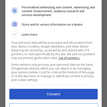
proprio. Questa modalità di pagamento
Personalised advertising and content, advertising and
sarà valida solo per importi
sotto i 1000
content measurement, audience research and
services development
euro
e prevederà una
commissione di 1,55
Store and/or access information on a device
euro.
Learn more
L’alleanza tra Alitalia e la Lottomatica, che
Your personal data will be processed and information from
your device (cookies, unique identifiers, and other device
ha creato molte
polemiche
soprattutto
data) may be stored by, accessed by and shared with 319
partners, or used specifically by this site. We and our partners
all’interno delle agenzie di viaggi,
may use precise geolocation data.
List of partners.
Some vendors may process your personal data on the basis
permetterà anche di approfittare di una
of legitimate interest, which you can object to by managing
your options below. Look for a link at the bottom of this page
offerta molto allettante: il
25% di sconto
or in the site menu to manage or withdraw consent in privacy
and cookie settings.
sull’acquisto di un volo aereo per
raggiungere una località in cui si terrà un
Consent
evento, dai concerti alle partite, i cui
biglietti sono gestiti dal circuito Listicket.