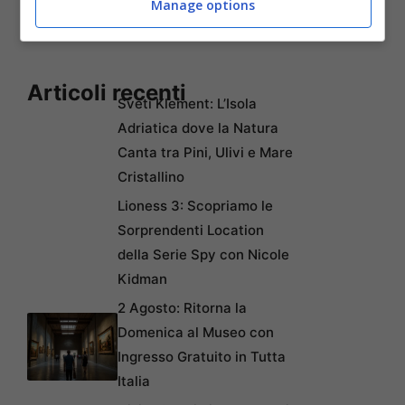
Manage options
Articoli recenti
Sveti Klement: L’Isola
Adriatica dove la Natura
Canta tra Pini, Ulivi e Mare
Cristallino
Lioness 3: Scopriamo le
Sorprendenti Location
della Serie Spy con Nicole
Kidman
2 Agosto: Ritorna la
Domenica al Museo con
Ingresso Gratuito in Tutta
Italia