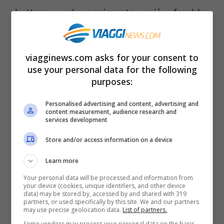
battono sul pavimento; ciò farebbe
pensare a una donna che, probabilmente
con un telefonino, ha ripreso tutta la
viagginews.com asks for your consent to
sequenza. La procura di Grosseto, che non
use your personal data for the following
era a conoscenza del video, lo ha già
purposes:
acquisito e i magistrati sin dai prossimi
Personalised advertising and content, advertising and
content measurement, audience research and
giorni avvieranno ulteriori indagini sulla
services development
registrazione.
Store and/or access information on a device
Learn more
Your personal data will be processed and information from
your device (cookies, unique identifiers, and other device
data) may be stored by, accessed by and shared with 319
partners, or used specifically by this site. We and our partners
may use precise geolocation data.
List of partners.
Articoli recenti
Ricominciare da Zero:
Some vendors may process your personal data on the basis