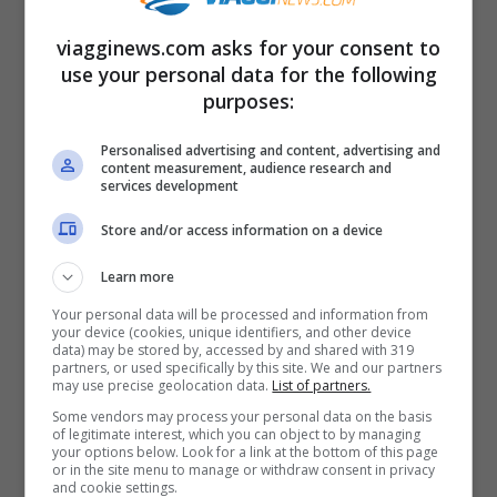
della Costa Concordia. In rete sono state
viagginews.com asks for your consent to
diffuse foto di questi amanti del cattivo
use your personal data for the following
gusto, che sono stati immediatamente
purposes:
presi di mira con insulti e imprecazioni.
Personalised advertising and content, advertising and
content measurement, audience research and
services development
Store and/or access information on a device
Learn more
Articoli recenti
Your personal data will be processed and information from
Ricominciare da Zero:
your device (cookies, unique identifiers, and other device
data) may be stored by, accessed by and shared with 319
Ecco i 10 Paesi Migliori per
partners, or used specifically by this site. We and our partners
may use precise geolocation data.
List of partners.
Trasferirsi e Lavorare da
Some vendors may process your personal data on the basis
Remoto secondo la Nuova
of legitimate interest, which you can object to by managing
Classifica
your options below. Look for a link at the bottom of this page
or in the site menu to manage or withdraw consent in privacy
Napoli tra le Top 10 Città
and cookie settings.