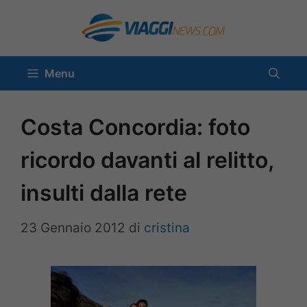
Vai
al
contenuto
Menu
Costa Concordia: foto
ricordo davanti al relitto,
insulti dalla rete
23 Gennaio 2012
di
cristina