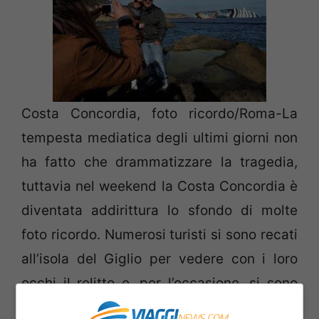
Costa Concordia, foto ricordo/Roma-La
tempesta mediatica degli ultimi giorni non
ha fatto che drammatizzare la tragedia,
tuttavia nel weekend la Costa Concordia è
diventata addirittura lo sfondo di molte
foto ricordo. Numerosi turisti si sono recati
all’isola del Giglio per vedere con i loro
occhi il relitto e, per l’occasione, si sono
fatti immortalare davanti alla carcassa