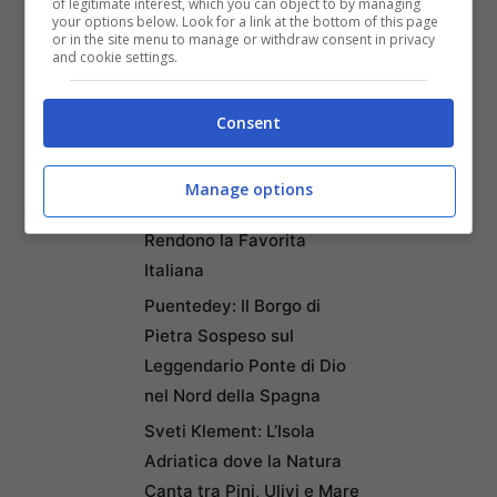
of legitimate interest, which you can object to by managing
your options below. Look for a link at the bottom of this page
Trasferirsi e Lavorare da
or in the site menu to manage or withdraw consent in privacy
Remoto secondo la Nuova
and cookie settings.
Classifica
Napoli tra le Top 10 Città
Consent
Mondiali per il Workcation
2026: Cultura, Cibo e
Manage options
Trasporti Efficiente la
Rendono la Favorita
Italiana
Puentedey: Il Borgo di
Pietra Sospeso sul
Leggendario Ponte di Dio
nel Nord della Spagna
Sveti Klement: L’Isola
Adriatica dove la Natura
Canta tra Pini, Ulivi e Mare