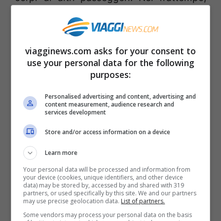
stanno per iniziare le operazioni si
svuotamento del carburante che si trova
ancora nella nave. I movimenti della nave,
viagginews.com asks for your consent to
use your personal data for the following
che ieri avevano impedito a chiunque di
purposes:
immergersi, si sono placati, tuttavia è
Personalised advertising and content, advertising and
stato proposto di ancorare il relitto al
content measurement, audience research and
services development
fondale per impedire che scivoli ad una
profondità che renderebbe ogni
Store and/or access information on a device
operazione del tutto problematica.
Learn more
Your personal data will be processed and information from
your device (cookies, unique identifiers, and other device
data) may be stored by, accessed by and shared with 319
partners, or used specifically by this site. We and our partners
Articoli recenti
may use precise geolocation data.
List of partners.
Ricominciare da Zero:
Some vendors may process your personal data on the basis
Ecco i 10 Paesi Migliori per