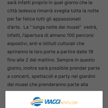
sarà infatti proprio in quel giorno che la
città tedesca rimarrà sveglia tutta la notte
per far felice tutti gli appassionati
d’arte. La ” lunga notte dei musei” vedrà,
infatti, l’apertura di almeno 100 percorsi
espostivi, enti e istituti culturali che
apriranno le loro porte a partire dalle 18
fino alle 2 del mattino. Sempre in questo
giorno, inoltre sarà possibile prender parte
a concerti, spettacoli e party nei giardini
dei musei che prenderanno parte alla
manifestazione. Se sarete lì, in quella data,
un’idea potrebbe essere quella di