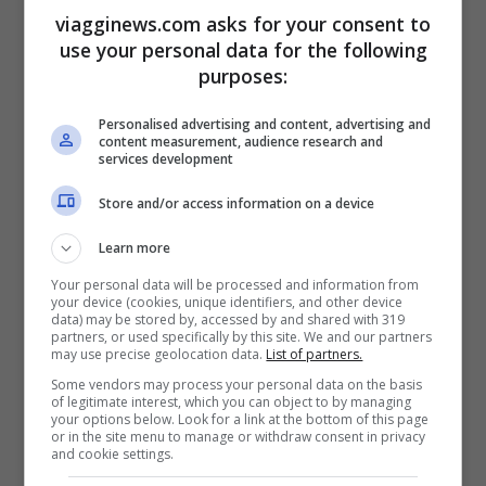
acquistare il biglietto unico detto Long
viagginews.com asks for your consent to
Night Ticket che permette l’ingresso ai
use your personal data for the following
purposes:
musei,e consente al contempo di salire a
bordo dei mezzi pubblici e degli speciali
Personalised advertising and content, advertising and
content measurement, audience research and
bis-shuttle che li uniscono.
services development
Store and/or access information on a device
Learn more
Articoli recenti
Napoli tra le Top 10 Città
Your personal data will be processed and information from
your device (cookies, unique identifiers, and other device
Mondiali per il Workcation
data) may be stored by, accessed by and shared with 319
2026: Cultura, Cibo e
partners, or used specifically by this site. We and our partners
may use precise geolocation data.
List of partners.
Trasporti Efficiente la
Some vendors may process your personal data on the basis
Rendono la Favorita
of legitimate interest, which you can object to by managing
your options below. Look for a link at the bottom of this page
Italiana
or in the site menu to manage or withdraw consent in privacy
and cookie settings.
Puentedey: Il Borgo di