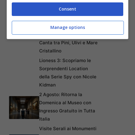
Pietra Sospeso sul
Leggendario Ponte di Dio
Consent
nel Nord della Spagna
Sveti Klement: L’Isola
Manage options
Adriatica dove la Natura
Canta tra Pini, Ulivi e Mare
Cristallino
Lioness 3: Scopriamo le
Sorprendenti Location
della Serie Spy con Nicole
Kidman
2 Agosto: Ritorna la
Domenica al Museo con
Ingresso Gratuito in Tutta
Italia
Visite Serali ai Monumenti