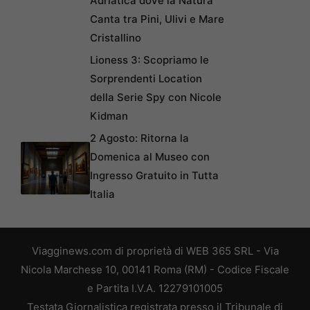
Adriatica dove la Natura
Canta tra Pini, Ulivi e Mare
Cristallino
Lioness 3: Scopriamo le
Sorprendenti Location
della Serie Spy con Nicole
Kidman
2 Agosto: Ritorna la
Domenica al Museo con
Ingresso Gratuito in Tutta
Italia
Viagginews.com di proprietà di WEB 365 SRL - Via
Nicola Marchese 10, 00141 Roma (RM) - Codice Fiscale
e Partita I.V.A. 12279101005
Testata Giornalistica registrata presso il Tribunale di