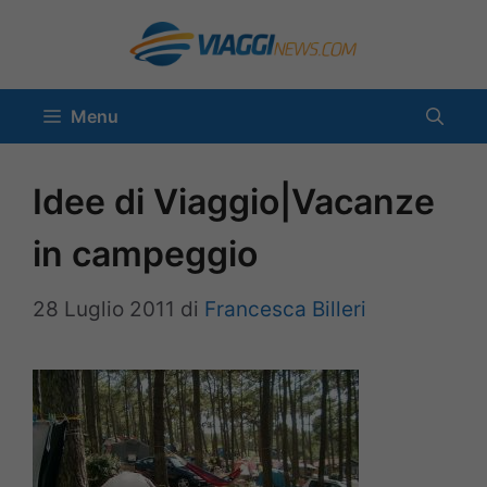
Vai
al
contenuto
Menu
Idee di Viaggio|Vacanze
in campeggio
28 Luglio 2011
di
Francesca Billeri