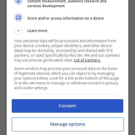
content measurement, audience research and
services development
terreno a bosco misto con pini e cipressi o
il Camping Village “Il Sole”, che si trova
Store and/or access information on a device
immerso nella
Maremma Toscana
. Anche
Learn more
le regioni del sud Italia offrono luoghi
Your personal data will be processed and information from
your device (cookies, unique identifiers, and other device
incontaminati. I
pini marittimi
e gli
ulivi
data) may be stored by, accessed by and shared with 319
partners, or used specifically by this site. We and our partners
caratterizzano la zona in cui si trova il
may use precise geolocation data.
List of partners.
Some vendors may process your personal data on the basis
Camping El Bahira in Sicilia, a
San Vito Lo
of legitimate interest, which you can object to by managing
your options below. Look for a link at the bottom of this page
Capo
. Da non dimenticare le località
or in the site menu to manage or withdraw consent in privacy
and cookie settings.
dedicate al campeggio nella natura nel
Gargano
in
Puglia
.
Consent
Manage options
Articoli recenti