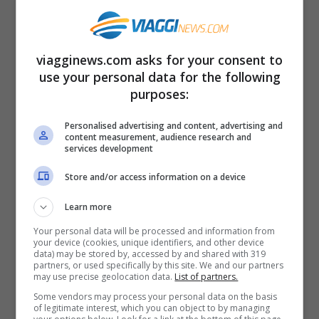
piccoli con lo scopo di sviluppare
centri
artigianali, e culturali
che incontrino il
viagginews.com asks for your consent to
turismo
: all’insegna di una vacanza
use your personal data for the following
culturale e alla scoperta dei
sapori tipici
purposes:
della terra sarda
. Promuovere quindi
Personalised advertising and content, advertising and
content measurement, audience research and
l’identità locale attraverso i propri prodotti
services development
e allo stesso tempo coinvolgendo nuove
Store and/or access information on a device
forze-lavoro.
Learn more
Your personal data will be processed and information from
your device (cookies, unique identifiers, and other device
data) may be stored by, accessed by and shared with 319
Articoli recenti
partners, or used specifically by this site. We and our partners
Napoli tra le Top 10 Città
may use precise geolocation data.
List of partners.
Mondiali per il Workcation
Some vendors may process your personal data on the basis
of legitimate interest, which you can object to by managing
2026: Cultura, Cibo e