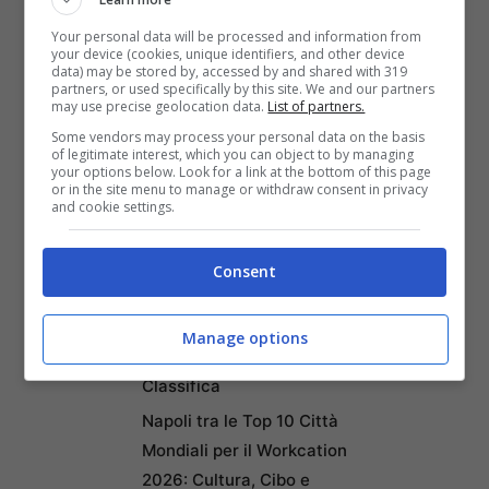
della Giudecca
. I festeggiamenti si
Your personal data will be processed and information from
your device (cookies, unique identifiers, and other device
concludono domenica con la messa
data) may be stored by, accessed by and shared with 319
partners, or used specifically by this site. We and our partners
solenne tenuta dal Patriarca e la
Regata
may use precise geolocation data.
List of partners.
Some vendors may process your personal data on the basis
delle Gondole.
of legitimate interest, which you can object to by managing
your options below. Look for a link at the bottom of this page
or in the site menu to manage or withdraw consent in privacy
and cookie settings.
Articoli recenti
Ricominciare da Zero:
Consent
Ecco i 10 Paesi Migliori per
Trasferirsi e Lavorare da
Manage options
Remoto secondo la Nuova
Classifica
Napoli tra le Top 10 Città
Mondiali per il Workcation
2026: Cultura, Cibo e