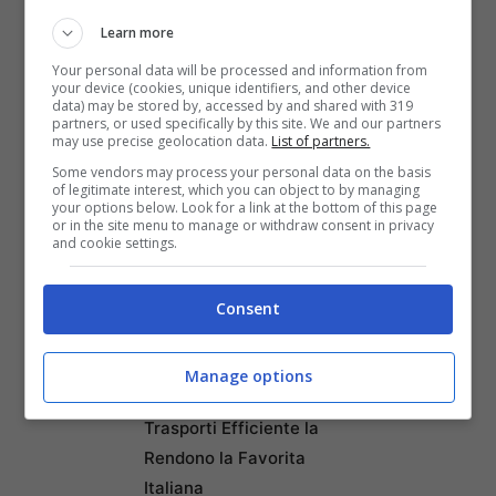
Nonostante la ricerca forzata del
low cost
Learn more
e le durate ridotte, gli
Italiani
comunque
Your personal data will be processed and information from
your device (cookies, unique identifiers, and other device
sembrano proprio non voler rinunciare ad
data) may be stored by, accessed by and shared with 319
partners, or used specifically by this site. We and our partners
una piccola evasione estiva dalla routine.
may use precise geolocation data.
List of partners.
Some vendors may process your personal data on the basis
of legitimate interest, which you can object to by managing
Francesca Testa
your options below. Look for a link at the bottom of this page
or in the site menu to manage or withdraw consent in privacy
and cookie settings.
Consent
Articoli recenti
Napoli tra le Top 10 Città
Mondiali per il Workcation
Manage options
2026: Cultura, Cibo e
Trasporti Efficiente la
Rendono la Favorita
Italiana