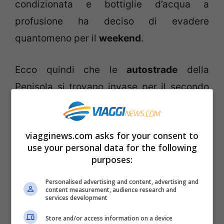
condizionata e bottiglie d’acqua a
profusione ha deciso di evadere
quantomeno per il
weekend
.
Ecco quindi che le
autostrade
della
Penisola si trovano invase per il secondo
grande esodo
della
stagione
: nove milioni
di
Italiani
previsti per questo vero e
viagginews.com asks for your consent to
proprio flusso migratorio verso le
mete
use your personal data for the following
vacanziere
. Il ritmo delle
partenze
semrba
purposes:
essere in linea con quello dello scorso
Personalised advertising and content, advertising and
anno, anche se in molti hanno preferito
content measurement, audience research and
services development
brevi fughe piuttosto che lunghi viaggi.
Store and/or access information on a device