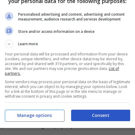
your personal data for the following purposes:
cinante percorso dal primo dopoguerra ai
ocumentati autori e correnti che hanno svolto
Personalised advertising and content, advertising and content
measurement, audience research and services development
Novecento, non soltanto italiana:
Kandinskij,
Store and/or access information on a device
 Ernst, Mirò, Tanguy, Munari, Fontana, Manzù,
o, Warhol, Haring
e molti altri. Il materiale è
Learn more
te cartaceo e con tecniche artistiche varie:
Your personal data will be processed and information from your device
(cookies, unique identifiers, and other device data) may be stored by,
cografia, linoleografia, puntasecca, acquaforte,
accessed by and shared with 319 partners, or used specifically by this
site. We and our partners may use precise geolocation data.
List of
partners.
ilare, composizione a computer e tecniche
Some vendors may process your personal data on the basis of legitimate
ti letterari illustrati e libri-manifesto, volumi
interest, which you can object to by managing your options below. Look
for a link at the bottom of this page or in the site menu to manage or
. In particolare si segnalano
Kleine Welten
di
withdraw consent in privacy and cookie settings.
 astratte risalenti al periodo in cui l’artista
imar e la prima edizione
dell’Andy Warhol’s
Manage options
Consent
, inserti a collage e pop-up.