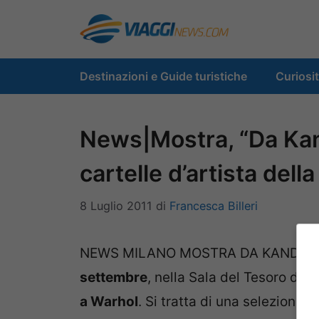
Vai
al
contenuto
Destinazioni e Guide turistiche
Curiosi
News|Mostra, “Da Kandi
cartelle d’artista dell
8 Luglio 2011
di
Francesca Billeri
NEWS MILANO MOSTRA DA KANDIS
settembre
, nella Sala del Tesoro del
a Warhol
. Si tratta di una selezione 