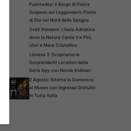
Puentedey: Il Borgo di Pietra
Sospeso sul Leggendario Ponte
di Dio nel Nord della Spagna
Sveti Klement: L’Isola Adriatica
dove la Natura Canta tra Pini,
Ulivi e Mare Cristallino
Lioness 3: Scopriamo le
Sorprendenti Location della
Serie Spy con Nicole Kidman
2 Agosto: Ritorna la Domenica
al Museo con Ingresso Gratuito
in Tutta Italia