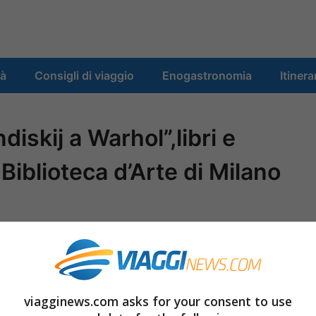
tà
Consigli di viaggio
Enogastronomia
Itinera
skij a Warhol”,libri e
a Biblioteca d’Arte di Milano
KIJ A WARHOL\ROMA-
Dal 7 luglio al 25
Castello Sforzesco
, la mostra
“Da Kandinskij
di opere provenienti dalle raccolte della civica
viagginews.com asks for your consent to use