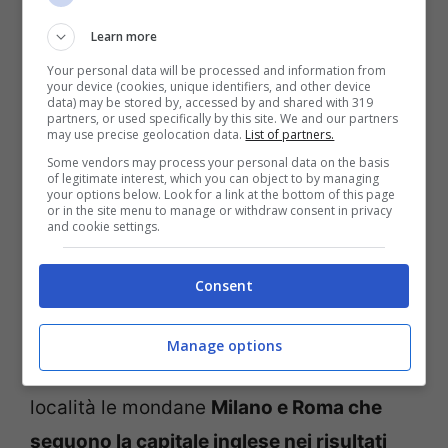
londinese sono i
più economic
i in assoluto,
seguiti da quelli per
Barcellona,
che si
Learn more
aggiudica il
4° posto
della classifica, per
Your personal data will be processed and information from
your device (cookies, unique identifiers, and other device
data) may be stored by, accessed by and shared with 319
Parigi, al 6° posto
, per
Bruxelles ed
partners, or used specifically by this site. We and our partners
may use precise geolocation data.
List of partners.
Amsterdam
, rispettivamente 8° ed ultimo
Some vendors may process your personal data on the basis
posto.
of legitimate interest, which you can object to by managing
your options below. Look for a link at the bottom of this page
or in the site menu to manage or withdraw consent in privacy
and cookie settings.
Se fino ad ora abbiamo parlato solo delle
mete last minute fuori dai confini nostrani
Consent
ora vediamo che chi decide di staccare la
spina, dalla classica routine lavorativa e
Manage options
decide di
rimanere in Italia,
sceglie come
località le mondane
Milano e Roma che
seguono la capitale inglese nei risultati