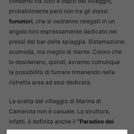
consensi tra Soci e ospiti del villaggio,
probabilmente però non tra gli stessi
fumatori
, che si vedranno relegati in un
angolo loro espressamente dedicato nei
pressi del bar della spiaggia. Sistemazione
scomoda, ma meglio di niente. Coloro che
lo desiderano, quindi, avranno comunque
la possibilità di fumare rimanendo nella
ristretta area ad essi dedicata.
La scelta del villaggio di Marina di
Camerota non è casuale. La struttura,
infatti, è definita anche il
“Paradiso dei
Bambini”
ed è predisposta e dedicata alle