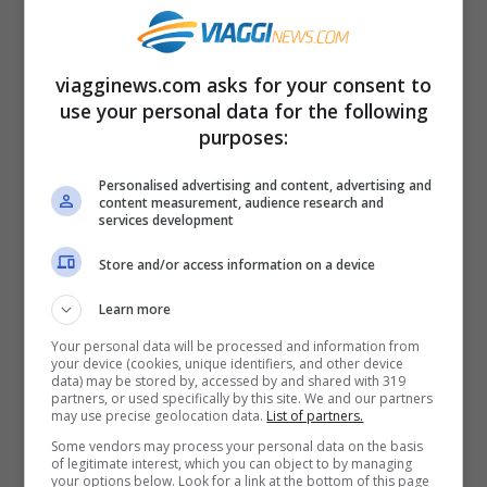
necessità delle
famiglie
e dei più
piccoli
che possono godersi, ora più che mai, le
viagginews.com asks for your consent to
proprie vacanze in un
ambiente protetto
use your personal data for the following
purposes:
ed immerso nella
natura
. Il Villaggio
Touring di Marina di Camerota è siturato
Personalised advertising and content, advertising and
content measurement, audience research and
all’interno del
Parco Nazionale del Cilento
services development
in un suggestivo ambiente circondato da
Store and/or access information on a device
fittissimi
boschi di ulivi
. La
storia
Learn more
millenaria
della zona e la sua indiscussa
Your personal data will be processed and information from
bellezza, ancora oggi visibile, hanno fatto
your device (cookies, unique identifiers, and other device
data) may be stored by, accessed by and shared with 319
in modo che tutta l’area venisse inserita
partners, or used specifically by this site. We and our partners
may use precise geolocation data.
List of partners.
nella lista, stilata dall
‘Unesco
, dei luoghi
Some vendors may process your personal data on the basis
of legitimate interest, which you can object to by managing
designati quale
Patrimonio mondiale
your options below. Look for a link at the bottom of this page