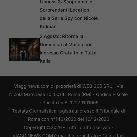
Lioness 3: Scopriamo le
Sorprendenti Location
della Serie Spy con Nicole
Kidman
2 Agosto: Ritorna la
Domenica al Museo con
Ingresso Gratuito in Tutta
Italia
Viagginews.com di proprietà di WEB 365 SRL - Via
Nicola Marchese 10, 00141 Roma (RM) - Codice Fiscale
e Partita I.V.A. 12279101005
Testata Giornalistica registrata presso il Tribunale di
Roma con n°143/2020 del 16/12/2020
Copyright ©2026 - Tutti i diritti riservati -
VIAGGINEWS.COM è marchio registrato -
Contattaci