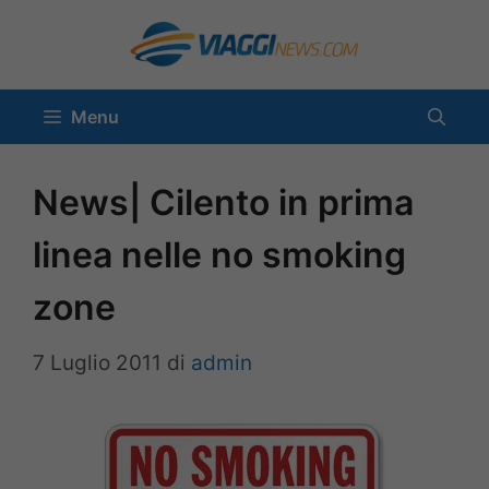
Vai
al
contenuto
Menu
News| Cilento in prima
linea nelle no smoking
zone
7 Luglio 2011
di
admin