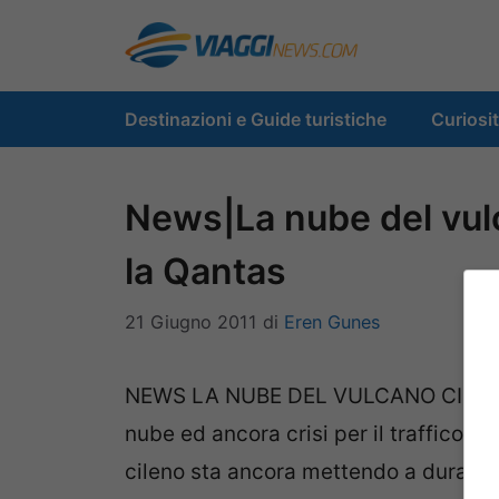
Vai
al
contenuto
Destinazioni e Guide turistiche
Curiosi
News|La nube del vulc
la Qantas
21 Giugno 2011
di
Eren Gunes
NEWS LA NUBE DEL VULCANO CILEN
nube ed ancora crisi per il traffico a
cileno sta ancora mettendo a dura pro