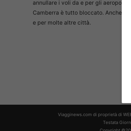
annullare i voli da e per gli aeroport
Camberra è tutto bloccato. Anche Vir
e per molte altre città.
Viagginews.com di proprietà di WEB
Testata Giorn
Copyright ©2026