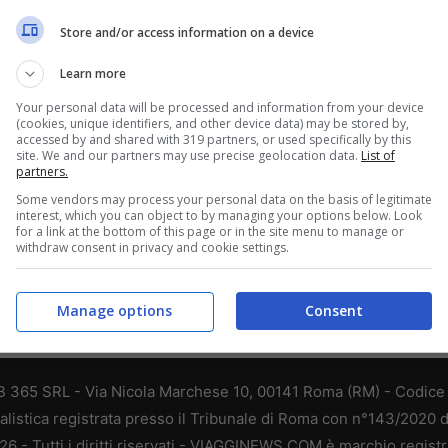
i della nazione. Da Sydney a Melbourne e
Store and/or access information on a device
gin Austrlia sta cancellando voli per Sydney
Learn more
Your personal data will be processed and information from your device
(cookies, unique identifiers, and other device data) may be stored by,
accessed by and shared with 319 partners, or used specifically by this
site. We and our partners may use precise geolocation data.
List of
partners.
Some vendors may process your personal data on the basis of legitimate
interest, which you can object to by managing your options below. Look
for a link at the bottom of this page or in the site menu to manage or
withdraw consent in privacy and cookie settings.
Manage options
Consent
 365 SRL - Via Nicola Marchese 10, 00141 Roma (RM) - Codice F
alistica registrata presso il Tribunale di Roma con n°143/2020 
 - Tutti i diritti riservati - VIAGGINEWS.COM è marchio registr