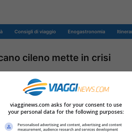
tà
Consigli di viaggio
Enogastronomia
Itinera
ano cileno mette in crisi
viagginews.com asks for your consent to use
O METTE IN CRISI LA QANTAS\Roma-Ancora
your personal data for the following purposes:
ereo australiano; la nube di cenere del vulcano
va la Qantas che si è vista costretta ad
Personalised advertising and content, advertising and content
measurement, audience research and services development