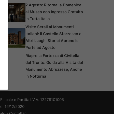
2 Agosto: Ritorna la Domenica
al Museo con Ingresso Gratuito
in Tutta Italia
Visite Serali ai Monumenti
Italiani: Il Castello Sforzesco e
Altri Luoghi Storici Aprono le
Porte ad Agosto
Riapre la Fortezza di Civitella
del Tronto: Guida alla Visita del
Monumento Abruzzese, Anche
in Notturna
iscale e Partita I.V.A. 12279101005
del 16/12/2020
ato -
Contattaci