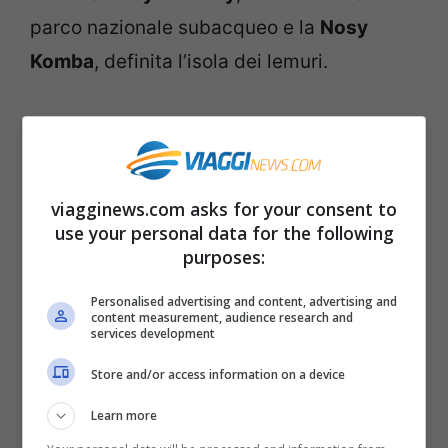
parco nazionale subacqueo e la
Nosy
Komba
, definita l’isola dei lemuri.
Per chi vuole un’esperienza che sia
soprattutto un viaggio e non una semplice
vacanza, è possibile esplorare altre zone
viagginews.com asks for your consent to
del Madagascar grazie ai tour organizzati
use your personal data for the following
purposes:
dagli operatori turistici. Un modo
affascinante per entrare in contatto con un
Personalised advertising and content, advertising and
content measurement, audience research and
mondo completamente diverso dal
services development
contesto occidentale, tra la grande
Store and/or access information on a device
ospitalità della popolazione, le
tradizioni
Learn more
locali
e, purtroppo, l’estrema povertà.