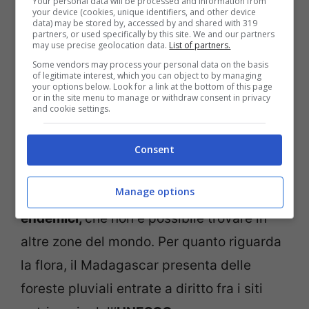
Your personal data will be processed and information from
your device (cookies, unique identifiers, and other device
data) may be stored by, accessed by and shared with 319
L’aspetto naturistico è perfettamente
partners, or used specifically by this site. We and our partners
may use precise geolocation data.
List of partners.
rappresentato da questa isola che, grazie
Some vendors may process your personal data on the basis
of legitimate interest, which you can object to by managing
al distaccamento primordiale
your options below. Look for a link at the bottom of this page
or in the site menu to manage or withdraw consent in privacy
dall’Africa, ha reso il Madagascar un
and cookie settings.
meraviglioso santuario di
flora
e
fauna
.
Emblema della fauna locale è il
Consent
simpaticissimo lemure e sono presenti
Manage options
anche
camaleonti
,
rettili
,
anfibi
e
uccelli
endemici,
che non è possibile trovare in
altre zone del mondo. Per quanto riguarda
la flora, il Madagascar presenta delle
foreste pluviali entrate a diritto fra i siti