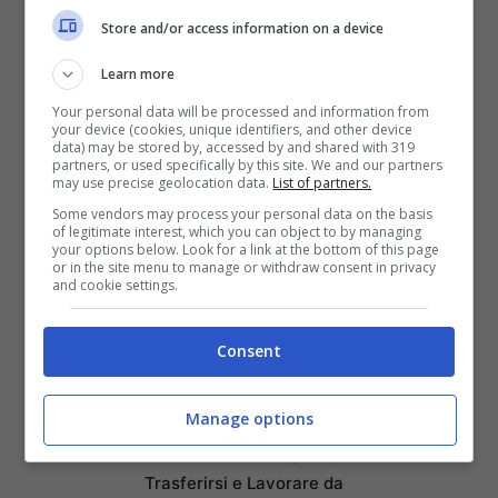
Store and/or access information on a device
sembrano bilanciarsi con le diminuzioni
sebbene il
nord Italia
resti comunque più
Learn more
esoso rispetto al
Sud
. In tutto ciò ci
Your personal data will be processed and information from
your device (cookies, unique identifiers, and other device
guadagnerano si spera i
turisti
che in
data) may be stored by, accessed by and shared with 319
partners, or used specifically by this site. We and our partners
may use precise geolocation data.
List of partners.
estate
preferiscono certo il
mare
della
Some vendors may process your personal data on the basis
Sicilia
allo smog cittadino di
Milano
.
of legitimate interest, which you can object to by managing
your options below. Look for a link at the bottom of this page
or in the site menu to manage or withdraw consent in privacy
and cookie settings.
Francesca Testa
Consent
Articoli recenti
Manage options
Ricominciare da Zero:
Ecco i 10 Paesi Migliori per
Trasferirsi e Lavorare da