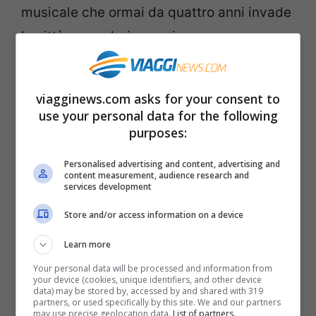
musicale che ormai da quattro anni invade
la città con colori e musica.
Alla Fiera di Rimini non c’è angolo dei sei
viagginews.com asks for your consent to
padiglioni utilizzati che non sia occupato
use your personal data for the following
dai ballerini impegnati a riscaldarsi e a
purposes:
ripassare i passi. Dagli esordienti alla
Personalised advertising and content, advertising and
tenera età di sei anni sotto gli occhi attenti
content measurement, audience research and
services development
di genitori e allenatori ai veterani fasciati
Store and/or access information on a device
da sobrie camicie bianche con papillon
Learn more
nero impegnati a far volteggiare dame
Your personal data will be processed and information from
ricoperte di lustrini e strasse su vestiti
your device (cookies, unique identifiers, and other device
data) may be stored by, accessed by and shared with 319
colorati quanto ridotti ai minimi termini.
partners, or used specifically by this site. We and our partners
may use precise geolocation data.
List of partners.