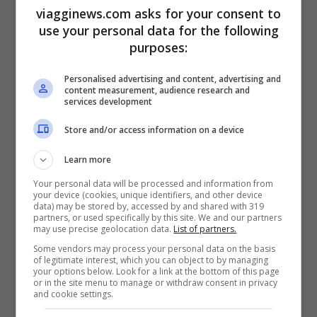
viagginews.com asks for your consent to
appuntamenti previsti e delle offerte si
use your personal data for the following
purposes:
terrà oggi, mercoledì 25 maggio, ore 11,00,
al Centro Palazzo Rospigliosi in via XXIV
Personalised advertising and content, advertising and
content measurement, audience research and
Maggio 43 a Roma.
services development
Store and/or access information on a device
Learn more
Articoli recenti
Ricominciare da Zero:
Your personal data will be processed and information from
your device (cookies, unique identifiers, and other device
Ecco i 10 Paesi Migliori per
data) may be stored by, accessed by and shared with 319
Trasferirsi e Lavorare da
partners, or used specifically by this site. We and our partners
may use precise geolocation data.
List of partners.
Remoto secondo la Nuova
Some vendors may process your personal data on the basis
Classifica
of legitimate interest, which you can object to by managing
your options below. Look for a link at the bottom of this page
Napoli tra le Top 10 Città
or in the site menu to manage or withdraw consent in privacy
and cookie settings.
Mondiali per il Workcation
2026: Cultura, Cibo e