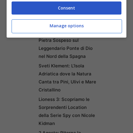
Trasporti Efficiente la
Consent
Rendono la Favorita
Italiana
Manage options
Puentedey: Il Borgo di
Pietra Sospeso sul
Leggendario Ponte di Dio
nel Nord della Spagna
Sveti Klement: L’Isola
Adriatica dove la Natura
Canta tra Pini, Ulivi e Mare
Cristallino
Lioness 3: Scopriamo le
Sorprendenti Location
della Serie Spy con Nicole
Kidman
2 Agosto: Ritorna la