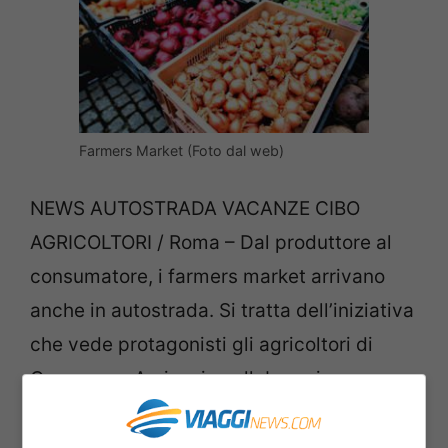
Farmers Market (Foto dal web)
NEWS AUTOSTRADA VACANZE CIBO
AGRICOLTORI / Roma – Dal produttore al
consumatore, i farmers market arrivano
anche in autostrada. Si tratta dell’iniziativa
che vede protagonisti gli agricoltori di
Campagna Amica, in collaborazione con
Autostrade per l’Italia, Codacons e
Coldiretti. La presentazione degli