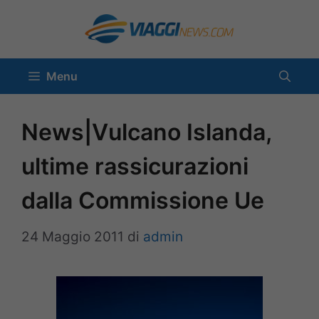
Vai
al
contenuto
Menu
News|Vulcano Islanda,
ultime rassicurazioni
dalla Commissione Ue
24 Maggio 2011
di
admin