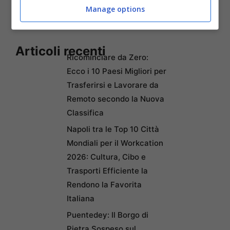
Manage options
Articoli recenti
Ricominciare da Zero:
Ecco i 10 Paesi Migliori per
Trasferirsi e Lavorare da
Remoto secondo la Nuova
Classifica
Napoli tra le Top 10 Città
Mondiali per il Workcation
2026: Cultura, Cibo e
Trasporti Efficiente la
Rendono la Favorita
Italiana
Puentedey: Il Borgo di
Pietra Sospeso sul