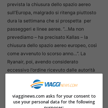
prevista la chiusura dello spazio aereo
sull’Europa, malgrado si ritenga piuttosto
dura la settimana che si prospetta per
passeggeri e linee aeree. “…Ma non
prevediamo – ha precisato Kallas – la
chiusura dello spazio aereo europeo, così
come avvenuto lo scorso anno…”. La
Ryanair, poi, avendo considerato
eccessivo l’ordine ricevuto dalle autorità
del volo irlandesi di tenere a terra gli
apparecchi a Edimburgo, Glasgow e
Aberdeen, ha condotto un volo test di
viagginews.com asks for your consent to
use your personal data for the following
un’ora sulla Scozia a quota 12.500 metri
purposes: