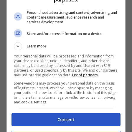
nella cosiddetta “zona rossa”.
Personalised advertising and content, advertising and
content measurement, audience research and
Secondo Ryanair, al termine del test non
services development
erano visibili sul velivolo tracce di ceneri
Store and/or access information on a device
vulcaniche e non è stata riscontrata
Learn more
presenza delle stesse durante le ispezioni
Your personal data will be processed and information from
your device (cookies, unique identifiers, and other device
all’atterraggio condotte su fusoliera, ali e
data) may be stored by, accessed by and shared with 319
partners, or used specifically by this site. We and our partners
motori. Intanto si è ridotta di intensità
may use precise geolocation data.
List of partners.
l’eruzione e l’ufficio meteorologico
Some vendors may process your personal data on the basis
of legitimate interest, which you can object to by managing
islandese precisa che anche la colonna di
your options below. Look for a link at the bottom of this page
or in the site menu to manage or withdraw consent in privacy
fumo è scesa di altezza rispetto alle quote
and cookie settings.
toccate nella giornata di ieri.
Consent
Andrea Mariani