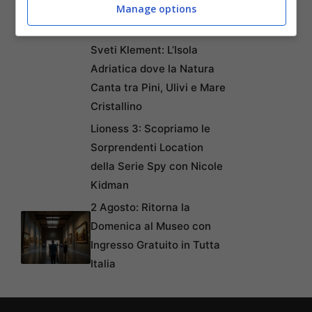
Manage options
Leggendario Ponte di Dio
nel Nord della Spagna
Sveti Klement: L’Isola
Adriatica dove la Natura
Canta tra Pini, Ulivi e Mare
Cristallino
Lioness 3: Scopriamo le
Sorprendenti Location
della Serie Spy con Nicole
Kidman
2 Agosto: Ritorna la
Domenica al Museo con
Ingresso Gratuito in Tutta
Italia