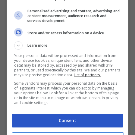
Personalised advertising and content, advertising and
content measurement, audience research and
services development
Articoli recenti
Ricominciare da Zero:
Store and/or access information on a device
Ecco i 10 Paesi Migliori per
Learn more
Trasferirsi e Lavorare da
Remoto secondo la Nuova
Your personal data will be processed and information from
your device (cookies, unique identifiers, and other device
Classifica
data) may be stored by, accessed by and shared with 319
partners, or used specifically by this site. We and our partners
Napoli tra le Top 10 Città
may use precise geolocation data.
List of partners.
Mondiali per il Workcation
Some vendors may process your personal data on the basis
of legitimate interest, which you can object to by managing
2026: Cultura, Cibo e
your options below. Look for a link at the bottom of this page
Trasporti Efficiente la
or in the site menu to manage or withdraw consent in privacy
and cookie settings.
Rendono la Favorita
Italiana
Consent
Puentedey: Il Borgo di
Pietra Sospeso sul