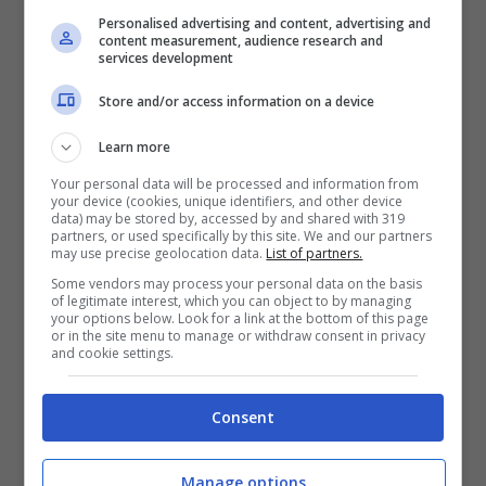
come prima meta per chi voglia prenotare
Personalised advertising and content, advertising and
un
viaggio estivo
.
content measurement, audience research and
services development
Store and/or access information on a device
Terza strategia è stata estendere,
esclusivamente per
Lampedusa
, anche
Learn more
all’alta stagione l’uso dei
buoni vacanza
Your personal data will be processed and information from
your device (cookies, unique identifiers, and other device
per chi ha redditi bassi.
data) may be stored by, accessed by and shared with 319
partners, or used specifically by this site. We and our partners
may use precise geolocation data.
List of partners.
Insomma una vera e propria
politica di
Some vendors may process your personal data on the basis
of legitimate interest, which you can object to by managing
your options below. Look for a link at the bottom of this page
rilancio
, per far sì che
Lampedusa
torni ad
or in the site menu to manage or withdraw consent in privacy
and cookie settings.
uno splendore anche più abbagliante di
prima.
Consent
Francesca Testa
Manage options