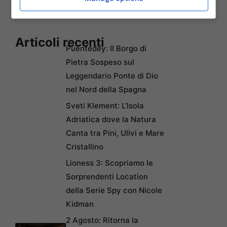
Articoli recenti
Puentedey: Il Borgo di
Pietra Sospeso sul
Leggendario Ponte di Dio
nel Nord della Spagna
Sveti Klement: L’Isola
Adriatica dove la Natura
Canta tra Pini, Ulivi e Mare
Cristallino
Lioness 3: Scopriamo le
Sorprendenti Location
della Serie Spy con Nicole
Kidman
2 Agosto: Ritorna la